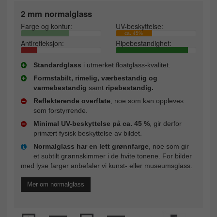
2 mm normalglass
Farge og kontur:
UV-beskyttelse:
ca. 45%
Antirefleksjon:
Ripebestandighet:
Standardglass
i utmerket floatglass-kvalitet.
Formstabilt, rimelig, værbestandig og
varmebestandig
samt
ripebestandig.
Reflekterende overflate
, noe som kan oppleves
som forstyrrende.
Minimal UV-beskyttelse på ca. 45 %
, gir derfor
primært fysisk beskyttelse av bildet.
Normalglass har en lett grønnfarge
, noe som gir
et subtilt grønnskimmer i de hvite tonene. For bilder
med lyse farger anbefaler vi kunst- eller museumsglass.
Mer om normalglass