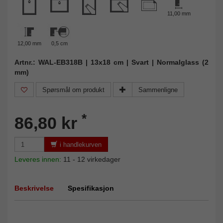
11,00 mm
12,00 mm
0,5 cm
Artnr.: WAL-EB318B | 13x18 cm | Svart | Normalglass (2
mm)
Spørsmål om produkt
Sammenligne
*
86,80 kr
i handlekurven
Leveres innen:
11 - 12 virkedager
Beskrivelse
Spesifikasjon