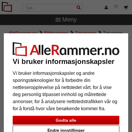
Meny
AlleRammer.no
Bilderammer
Trerammer
Treramme
Nature
Treramme Nature
Vi bruker informasjonskapsler
Vi bruker informasjonskapsler og andre
sporingsteknologier for å forbedre din
nettleseropplevelse på nettstedet vårt, for å vise
deg personlig tilpasset innhold og målrettede
annonser, for å analysere nettstedstrafikken vår og
for å forstå hvor våre besøkende kommer fra.
Godta alle
Tilbake
Vider
Endre innstillinger