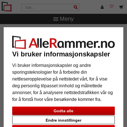
Meny
AlleRammer.no
Bilderammer etter mål
Trerammer
Vi bruker informasjonskapsler
Vi bruker informasjonskapsler og andre
12 Produkt
Popularitet
sporingsteknologier for å forbedre din
nettleseropplevelse på nettstedet vårt, for å vise
Galleri
deg personlig tilpasset innhold og målrettede
annonser, for å analysere nettstedstrafikken vår og
for å forstå hvor våre besøkende kommer fra.
Godta alle
Endre innstillinger