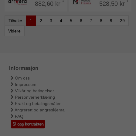
*
*
882,60 kr
528,50 kr
Tilbake
1
2
3
4
5
6
7
8
9
29
Videre
Informasjon
Om oss
Impressum
Vilkår og betingelser
Personvernerklæring
Frakt og betalingsmåter
Angrerett og angreskjema
FAQ
Si opp kontrakten