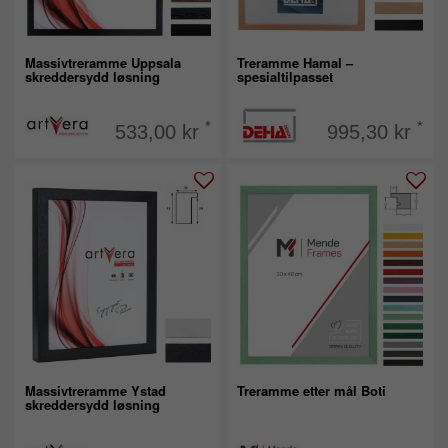
Massivtreramme Uppsala
Treramme Hamal –
skreddersydd løsning
spesialtilpasset
*
*
533,00 kr
995,30 kr
Massivtreramme Ystad
Treramme etter mål Boti
skreddersydd løsning