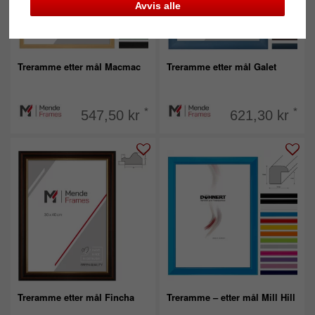
Avvis alle
Treramme etter mål Macmac
Treramme etter mål Galet
*
*
547,50 kr
621,30 kr
Treramme etter mål Fincha
Treramme – etter mål Mill Hill