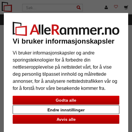
Meny
AlleRammer.no
Bilderammer etter mål
Bilderammer for
puslespill
Vi bruker informasjonskapsler
Vi bruker informasjonskapsler og andre
sporingsteknologier for å forbedre din
nettleseropplevelse på nettstedet vårt, for å vise
deg personlig tilpasset innhold og målrettede
12 Produkt
Popularitet
annonser, for å analysere nettstedstrafikken vår og
for å forstå hvor våre besøkende kommer fra.
Galleri
Godta alle
Endre innstillinger
Avvis alle