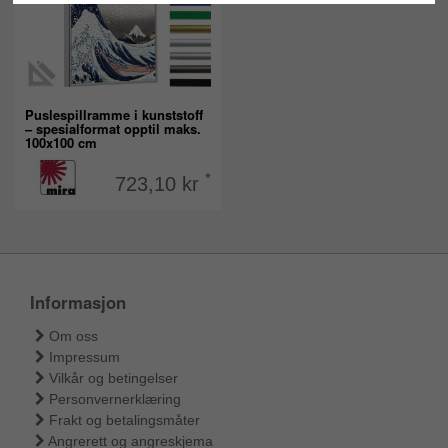
Puslespillramme i kunststoff
– spesialformat opptil maks.
100x100 cm
*
723,10 kr
Informasjon
Om oss
Impressum
Vilkår og betingelser
Personvernerklæring
Frakt og betalingsmåter
Angrerett og angreskjema