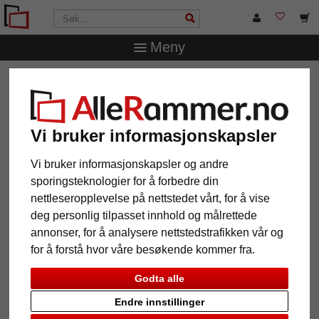
Meny
AlleRammer.no
Rammestørrelser
50 x 70 cm
Vi bruker informasjonskapsler
Vi bruker informasjonskapsler og andre
12 Produkt
Popularitet
sporingsteknologier for å forbedre din
nettleseropplevelse på nettstedet vårt, for å vise
Galleri
deg personlig tilpasset innhold og målrettede
annonser, for å analysere nettstedstrafikken vår og
for å forstå hvor våre besøkende kommer fra.
Godta alle
Endre innstillinger