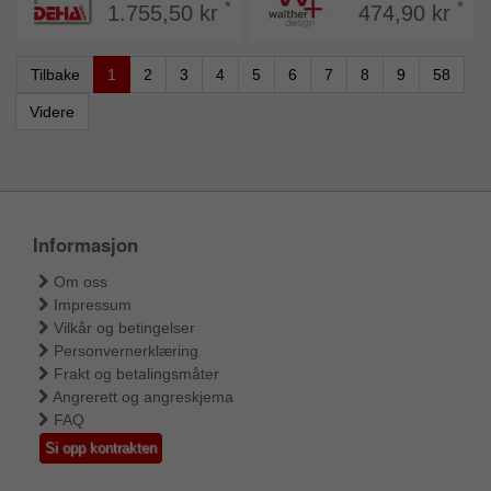
*
*
1.755,50 kr
474,90 kr
Tilbake
1
2
3
4
5
6
7
8
9
58
Videre
Informasjon
Om oss
Impressum
Vilkår og betingelser
Personvernerklæring
Frakt og betalingsmåter
Angrerett og angreskjema
FAQ
Si opp kontrakten