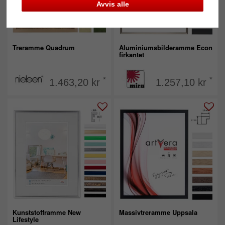
Avvis alle
Treramme Quadrum
Aluminiumsbilderamme Econ
firkantet
*
*
1.463,20 kr
1.257,10 kr
Kunststofframme New
Massivtreramme Uppsala
Lifestyle