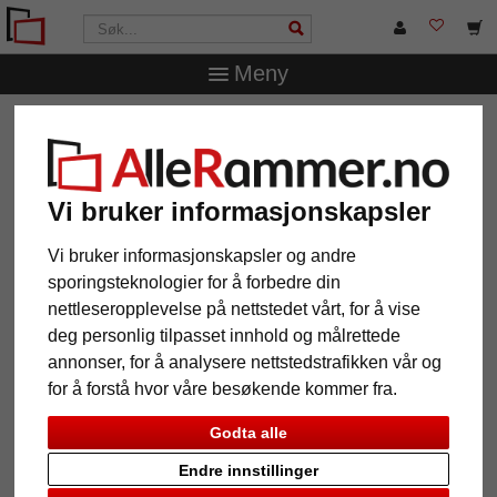
Meny
AlleRammer.no
Bilderammer etter mål
Aluminiumsrammer
Vi bruker informasjonskapsler
Vi bruker informasjonskapsler og andre
sporingsteknologier for å forbedre din
12 Produkt
Popularitet
nettleseropplevelse på nettstedet vårt, for å vise
deg personlig tilpasset innhold og målrettede
Galleri
annonser, for å analysere nettstedstrafikken vår og
for å forstå hvor våre besøkende kommer fra.
Godta alle
Endre innstillinger