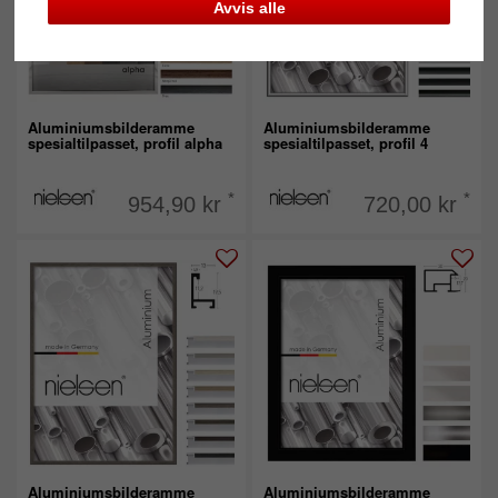
Avvis alle
Aluminiumsbilderamme
Aluminiumsbilderamme
spesialtilpasset, profil alpha
spesialtilpasset, profil 4
*
*
954,90 kr
720,00 kr
Aluminiumsbilderamme
Aluminiumsbilderamme