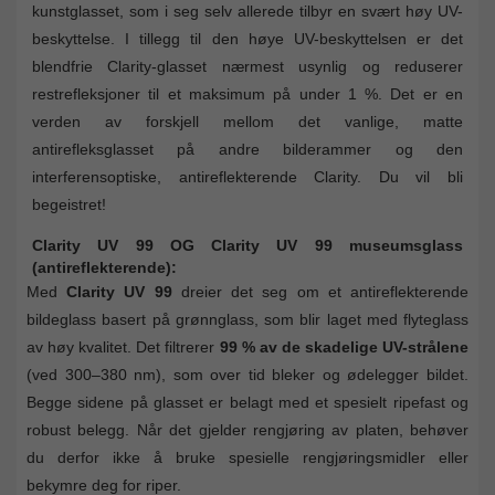
kunstglasset, som i seg selv allerede tilbyr en svært høy UV-
beskyttelse. I tillegg til den høye UV-beskyttelsen er det
blendfrie Clarity-glasset nærmest usynlig og reduserer
restrefleksjoner til et maksimum på under 1 %. Det er en
verden av forskjell mellom det vanlige, matte
antirefleksglasset på andre bilderammer og den
interferensoptiske, antireflekterende Clarity. Du vil bli
begeistret!
Clarity UV 99 OG Clarity UV 99 museumsglass
(antireflekterende):
Med
Clarity UV 99
dreier det seg om et antireflekterende
bildeglass basert på grønnglass, som blir laget med flyteglass
av høy kvalitet. Det filtrerer
99 % av de skadelige UV-strålene
(ved 300–380 nm), som over tid bleker og ødelegger bildet.
Begge sidene på glasset er belagt med et spesielt ripefast og
robust belegg. Når det gjelder rengjøring av platen, behøver
du derfor ikke å bruke spesielle rengjøringsmidler eller
bekymre deg for riper.