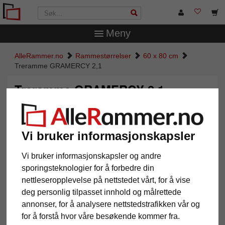
Meny
AlleRammer.no
Rammestørrelser
60 x 80 cm
Treramme GRAMERCY 2,1
Treramme GRAMERCY 2,1
Vi bruker informasjonskapsler
Vi bruker informasjonskapsler og andre
sporingsteknologier for å forbedre din
nettleseropplevelse på nettstedet vårt, for å vise
deg personlig tilpasset innhold og målrettede
annonser, for å analysere nettstedstrafikken vår og
Tilbake
Vider
for å forstå hvor våre besøkende kommer fra.