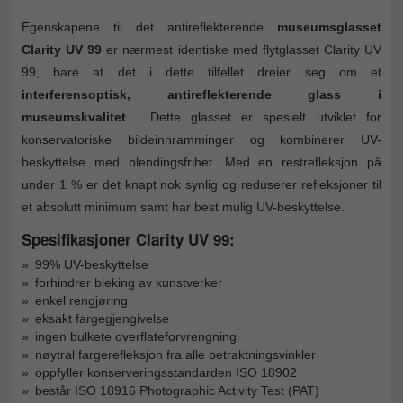
Egenskapene til det antireflekterende
museumsglasset
Clarity UV 99
er nærmest identiske med flytglasset Clarity UV
99, bare at det i dette tilfellet dreier seg om et
interferensoptisk, antireflekterende glass i
museumskvalitet
. Dette glasset er spesielt utviklet for
konservatoriske bildeinnramminger og kombinerer UV-
beskyttelse med blendingsfrihet. Med en restrefleksjon på
under 1 % er det knapt nok synlig og reduserer refleksjoner til
et absolutt minimum samt har best mulig UV-beskyttelse.
Spesifikasjoner Clarity UV 99:
99% UV-beskyttelse
forhindrer bleking av kunstverker
enkel rengjøring
eksakt fargegjengivelse
ingen bulkete overflateforvrengning
nøytral fargerefleksjon fra alle betraktningsvinkler
oppfyller konserveringsstandarden ISO 18902
består ISO 18916 Photographic Activity Test (PAT)