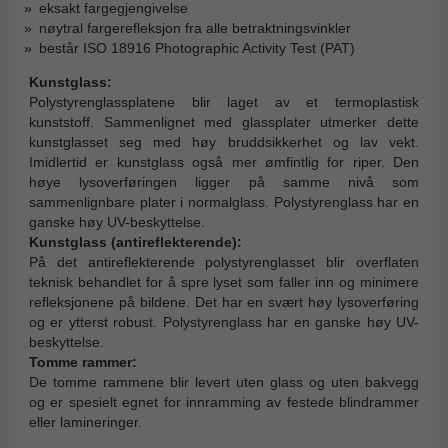
eksakt fargegjengivelse
nøytral fargerefleksjon fra alle betraktningsvinkler
består ISO 18916 Photographic Activity Test (PAT)
Kunstglass:
Polystyrenglassplatene blir laget av et termoplastisk
kunststoff. Sammenlignet med glassplater utmerker dette
kunstglasset seg med høy bruddsikkerhet og lav vekt.
Imidlertid er kunstglass også mer ømfintlig for riper. Den
høye lysoverføringen ligger på samme nivå som
sammenlignbare plater i normalglass. Polystyrenglass har en
ganske høy UV-beskyttelse.
Kunstglass (antireflekterende):
På det antireflekterende polystyrenglasset blir overflaten
teknisk behandlet for å spre lyset som faller inn og minimere
refleksjonene på bildene. Det har en svært høy lysoverføring
og er ytterst robust. Polystyrenglass har en ganske høy UV-
beskyttelse.
Tomme rammer:
De tomme rammene blir levert uten glass og uten bakvegg
og er spesielt egnet for innramming av festede blindrammer
eller lamineringer.