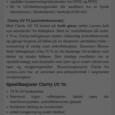
oppfyller konserveringsstandarden fra FATG og PPFA
99 % UV-blokkeringsnivået blir sertifisert fra et fysisk
laboratorium i Storbritannia i henhold til EN 410
Clarity UV 70 (antireflekterende):
Med Clarity UV 70 basert på
hvitt glass
setter Larson-Juhl
nye standarder for bildeglass. Med en restrefleksjon på under
1 % er Clarity-bildeglasset nesten fullstendig antireflekterende
og gjengir fargene på bildet på en tilnærmet uforfalsket måte, i
motsetning til vanlig matt antirefleksglass. Dessuten filtrerer
dette bildeglasset cirka 70 % av de skadelige UV-strålene som
bleker og skader bildene. Den tosidige overflaten har et
spesielt belegg som beskytter mot riper og er svært robust mot
riper og rengjøringsmidler. Museumsglassene Clarity fra
Larson-Juhl har et utmerket pris-ytelsesforhold i segmentet
museumsglass.
Spesifikasjoner Clarity UV 70:
70 % UV-beskyttelse
Nærmest ingen refleksjoner, takket være det
interferensoptiske, antireflekterende glasset
forhindrer bleking av kunstverker
enkel rengjøring og svært ripefast