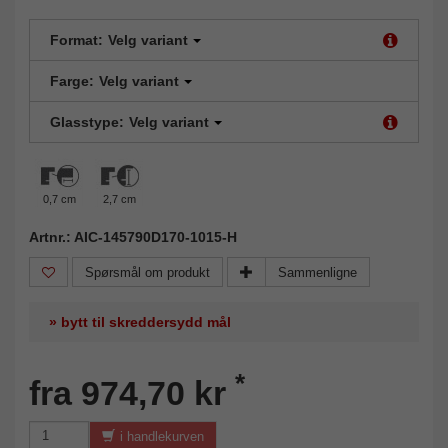
Format:
Velg variant
Farge:
Velg variant
Glasstype:
Velg variant
0,7 cm
2,7 cm
Artnr.: AIC-145790D170-1015-H
Spørsmål om produkt
Sammenligne
» bytt til skreddersydd mål
*
fra 974,70 kr
i handlekurven