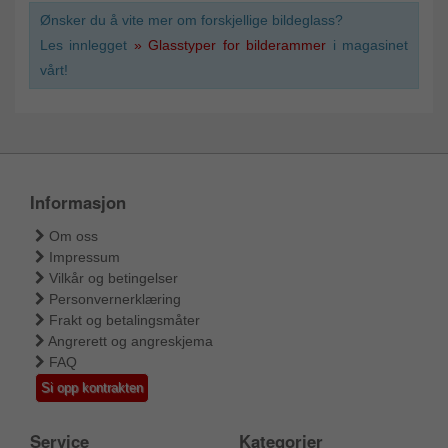
Ønsker du å vite mer om forskjellige bildeglass?
Les innlegget
» Glasstyper for bilderammer
i magasinet
vårt!
Informasjon
Om oss
Impressum
Vilkår og betingelser
Personvernerklæring
Frakt og betalingsmåter
Angrerett og angreskjema
FAQ
Si opp kontrakten
Service
Kategorier