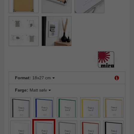
Format:
18x27 cm
Farge:
Matt sølv