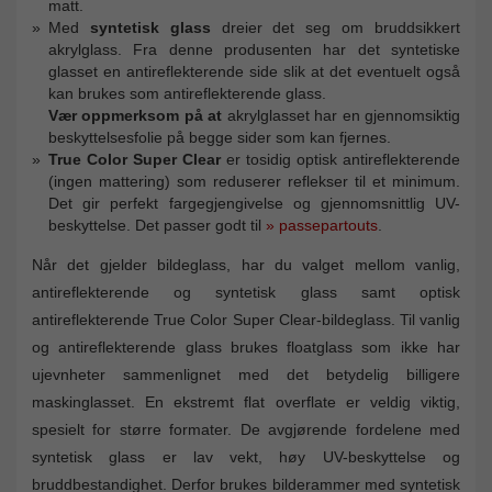
matt.
Med
syntetisk glass
dreier det seg om bruddsikkert
akrylglass. Fra denne produsenten har det syntetiske
glasset en antireflekterende side slik at det eventuelt også
kan brukes som antireflekterende glass.
Vær oppmerksom på at
akrylglasset har en gjennomsiktig
beskyttelsesfolie på begge sider som kan fjernes.
True Color Super Clear
er tosidig optisk antireflekterende
(ingen mattering) som reduserer reflekser til et minimum.
Det gir perfekt fargegjengivelse og gjennomsnittlig UV-
beskyttelse. Det passer godt til
» passepartouts
.
Når det gjelder bildeglass, har du valget mellom vanlig,
antireflekterende og syntetisk glass samt optisk
antireflekterende True Color Super Clear-bildeglass. Til vanlig
og antireflekterende glass brukes floatglass som ikke har
ujevnheter sammenlignet med det betydelig billigere
maskinglasset. En ekstremt flat overflate er veldig viktig,
spesielt for større formater. De avgjørende fordelene med
syntetisk glass er lav vekt, høy UV-beskyttelse og
bruddbestandighet. Derfor brukes bilderammer med syntetisk