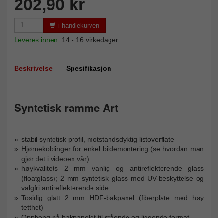
202,90 kr
i handlekurven
Leveres innen:
14 - 16 virkedager
Beskrivelse
Spesifikasjon
Syntetisk ramme Art
stabil syntetisk profil, motstandsdyktig listoverflate
Hjørnekoblinger for enkel bildemontering (se hvordan man
gjør det i videoen vår)
høykvalitets 2 mm vanlig og antireflekterende glass
(floatglass); 2 mm syntetisk glass med UV-beskyttelse og
valgfri antireflekterende side
Tosidig glatt 2 mm HDF-bakpanel (fiberplate med høy
tetthet)
Oppheng på bakpanelet til stående og liggende format.