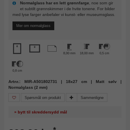
Normalglass har en lett grønnfarge
, noe som gir
et subtilt grønnskimmer i de hvite tonene. For bilder
med lyse farger anbefaler vi kunst- eller museumsglass.
Mer om normalglass
8,00 mm
18,00 mm
0,5 cm
0,8 cm
Artnr.: MIR-A501802731 | 18x27 cm | Matt sølv |
Normalglass (2 mm)
Spørsmål om produkt
Sammenligne
» bytt til skreddersydd mål
*