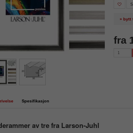
S
» bytt
fra 
rivelse
Spesifikasjon
derammer av tre fra Larson-Juhl