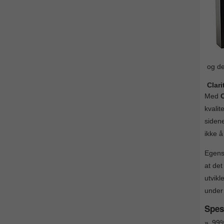
og de
Clar
Med
C
kvalit
sidene
ikke å
Egensk
at det
utvik
under 
Spesi
99%