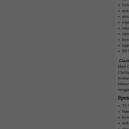
for
enk
eks
ing
nøyt
opp
bes
opp
99 %
Clari
Med C
Clari
motset
bleker
rengjø
Spesi
70 
Nær
for
enk
eks