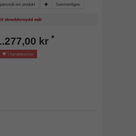
pørsmål om produkt
Sammenligne
 til skreddersydd mål
*
1.277,00 kr
i handlekurven