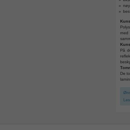
nøyt
bes
Kuns
Polys
med h
samme
Kunst
På de
refle
besky
Tomm
De to
lamin
Øns
Les