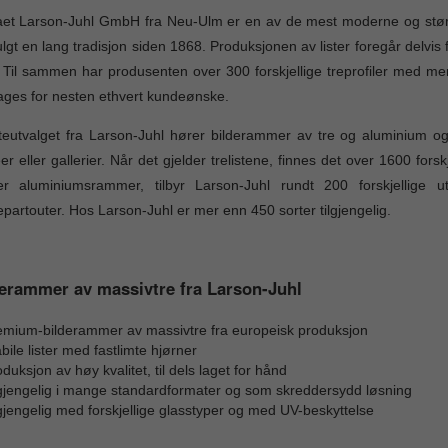
et Larson-Juhl GmbH fra Neu-Ulm er en av de mest moderne og størs
ulgt en lang tradisjon siden 1868. Produksjonen av lister foregår delvis
 Til sammen har produsenten over 300 forskjellige treprofiler med mer
ages for nesten ethvert kundeønske.
isteutvalget fra Larson-Juhl hører bilderammer av tre og aluminium o
r eller gallerier. Når det gjelder trelistene, finnes det over 1600 fors
er aluminiumsrammer, tilbyr Larson-Juhl rundt 200 forskjellige utf
partouter. Hos Larson-Juhl er mer enn 450 sorter tilgjengelig.
erammer av massivtre fra Larson-Juhl
emium-bilderammer av massivtre fra europeisk produksjon
bile lister med fastlimte hjørner
duksjon av høy kvalitet, til dels laget for hånd
lgjengelig i mange standardformater og som skreddersydd løsning
gjengelig med forskjellige glasstyper og med UV-beskyttelse