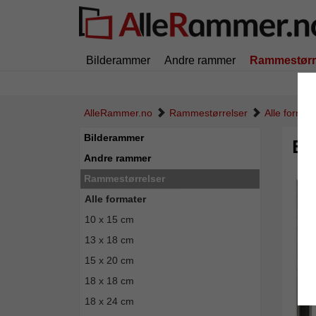
Bilderammer
Andre rammer
Rammestørr
AlleRammer.no
Rammestørrelser
Alle format
Bilderammer
Bil
Andre rammer
Rammestørrelser
Alle formater
10 x 15 cm
13 x 18 cm
15 x 20 cm
18 x 18 cm
18 x 24 cm
Tilbak