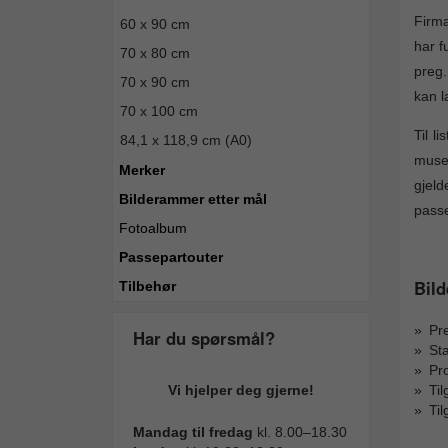
Firma
60 x 90 cm
har f
70 x 80 cm
preg.
70 x 90 cm
kan l
70 x 100 cm
Til l
84,1 x 118,9 cm (A0)
musee
Merker
gjeld
Bilderammer etter mål
passe
Fotoalbum
Passepartouter
Bild
Tilbehør
Pr
Har du spørsmål?
Sta
Pro
Ti
Vi hjelper deg gjerne!
Til
Mandag til fredag
kl. 8.00–18.30