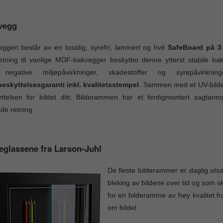
vegg
ggen består av en tosidig, syrefri, laminert og hvit
SafeBoard på 
tning til vanlige MDF-bakvegger beskytter denne ytterst stabile bak
negative miljøpåvirkninger, skadestoffer og syrepåvir
eskyttelsesgaranti inkl. kvalitetsstempel
. Sammen med et UV-bildeg
yttelsen for bildet ditt. Bilderammen har et ferdigmontert sagtan
de retning.
eglassene fra Larson-Juhl
De fleste bilderammer er daglig utsat
bleking av bildene over tid og som
for en bilderamme av høy kvalitet f
om bildet.