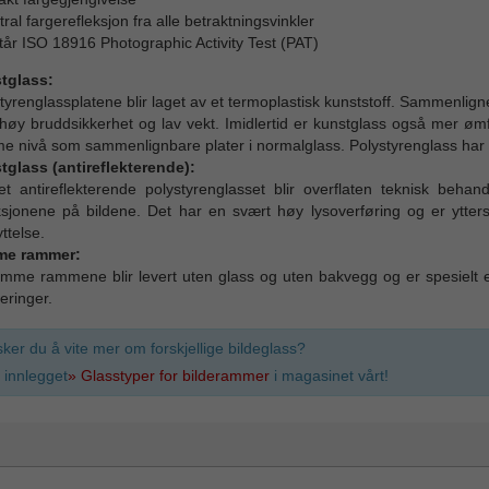
ral fargerefleksjon fra alle betraktningsvinkler
tår ISO 18916 Photographic Activity Test (PAT)
tglass:
tyrenglassplatene blir laget av et termoplastisk kunststoff. Sammenlig
øy bruddsikkerhet og lav vekt. Imidlertid er kunstglass også mer ømfi
 nivå som sammenlignbare plater i normalglass. Polystyrenglass har
glass (antireflekterende):
t antireflekterende polystyrenglasset blir overflaten teknisk beha
ksjonene på bildene. Det har en svært høy lysoverføring og er ytte
ttelse.
e rammer:
mme rammene blir levert uten glass og uten bakvegg og er spesielt 
eringer.
ker du å vite mer om forskjellige bildeglass?
 innlegget
» Glasstyper for bilderammer
i magasinet vårt!