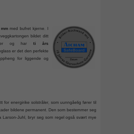
3 mm
med bufret kjerne. I
veggkartongen bildet ditt
kninger og har
ti års
lass er det den perfekte
noppheng for liggende og
t for energirike solstråler, som uunngåelig fører til
 skader bildene permanent. Den som bestemmer seg
ra Larson-Juhl, bryr seg som regel også svært mye