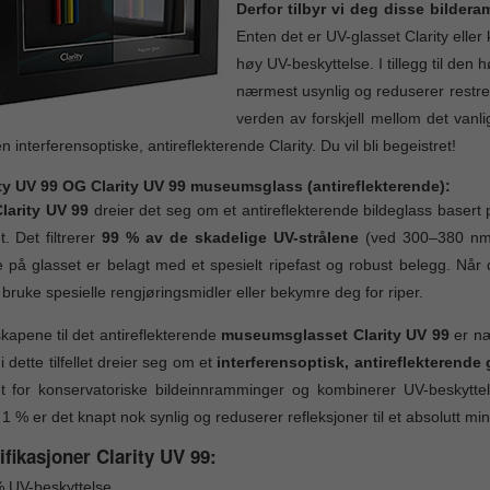
Derfor tilbyr vi deg disse bilde
Enten det er UV-glasset Clarity eller 
høy UV-beskyttelse. I tillegg til den 
nærmest usynlig og reduserer restre
verden av forskjell mellom det vanl
n interferensoptiske, antireflekterende Clarity. Du vil bli begeistret!
ity UV 99 OG Clarity UV 99 museumsglass (antireflekterende):
larity UV 99
dreier det seg om et antireflekterende bildeglass basert 
et. Det filtrerer
99 % av de skadelige UV-strålene
(ved 300–380 nm),
 på glasset er belagt med et spesielt ripefast og robust belegg. Når 
 bruke spesielle rengjøringsmidler eller bekymre deg for riper.
apene til det antireflekterende
museumsglasset Clarity UV 99
er næ
 i dette tilfellet dreier seg om et
interferensoptisk, antireflekterende
let for konservatoriske bildeinnramminger og kombinerer UV-beskytte
1 % er det knapt nok synlig og reduserer refleksjoner til et absolutt m
fikasjoner Clarity UV 99:
 UV-beskyttelse