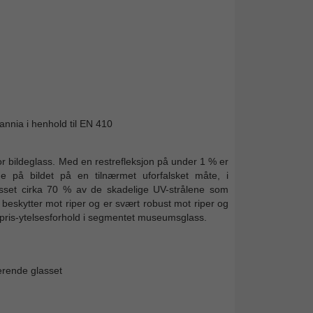
tannia i henhold til EN 410
r bildeglass. Med en restrefleksjon på under 1 % er
ene på bildet på en tilnærmet uforfalsket måte, i
eglasset cirka 70 % av de skadelige UV-strålene som
 beskytter mot riper og er svært robust mot riper og
 pris-ytelsesforhold i segmentet museumsglass.
terende glasset