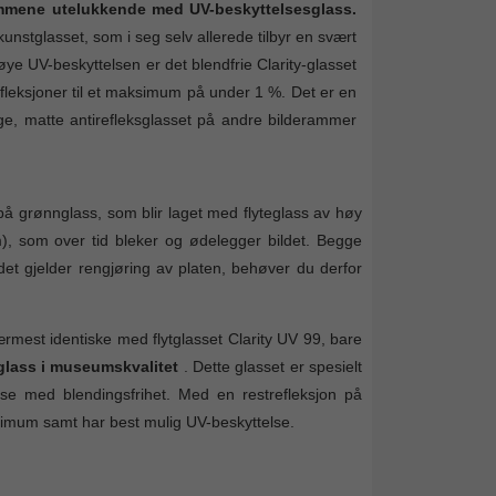
rammene utelukkende med UV-beskyttelsesglass.
kunstglasset, som i seg selv allerede tilbyr en svært
høye UV-beskyttelsen er det blendfrie Clarity-glasset
fleksjoner til et maksimum på under 1 %. Det er en
ige, matte antirefleksglasset på andre bilderammer
på grønnglass, som blir laget med flyteglass av høy
 som over tid bleker og ødelegger bildet. Begge
det gjelder rengjøring av platen, behøver du derfor
rmest identiske med flytglasset Clarity UV 99, bare
 glass i museumskvalitet
. Dette glasset er spesielt
lse med blendingsfrihet. Med en restrefleksjon på
inimum samt har best mulig UV-beskyttelse.