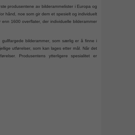
te produsentene av bilderammelister i Europa og
 for hånd, noe som gir dem et spesielt og individuelt
 enn 1600 overflater, der individuelle bilderammer
g gullfargede bilderammer, som særlig er å finne i
kjellige utførelser, som kan lages etter mål. Når det
ørelser. Produsentens ytterligere spesialitet er