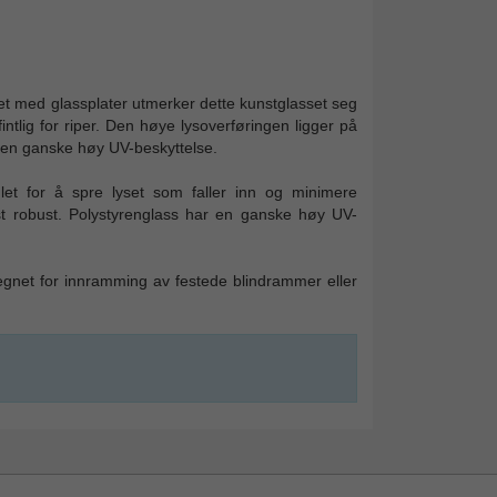
net med glassplater utmerker dette kunstglasset seg
ntlig for riper. Den høye lysoverføringen ligger på
 en ganske høy UV-beskyttelse.
ndlet for å spre lyset som faller inn og minimere
rst robust. Polystyrenglass har en ganske høy UV-
egnet for innramming av festede blindrammer eller