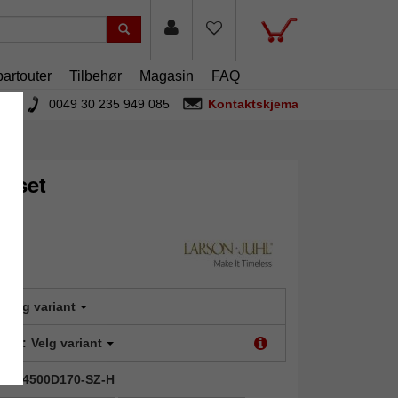
artouter
Tilbehør
Magasin
FAQ
0049 30 235 949 085
Kontaktskjema
asset
Velg variant
type:
Velg variant
IC-364500D170-SZ-H