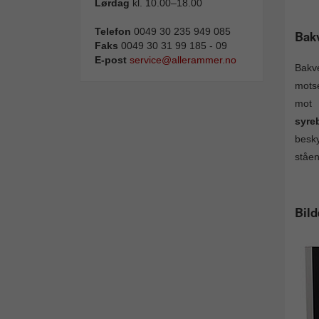
Lørdag
kl. 10.00–18.00
Telefon
0049 30 235 949 085
Bak
Faks
0049 30 31 99 185 - 09
E-post
service@allerammer.no
Bakve
motse
mot 
syreb
besk
ståen
Bild