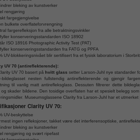
hindrer bleking av kunstverker
el rengjøring
akt fargegjengivelse
en bulkete overflateforvrengning
ral fargerefleksjon fra alle betraktningsvinkler
fyller konserveringsstandarden ISO 18902
tår ISO 18916 Photographic Activity Test (PAT)
fyller konserveringsstandarden fra FATG og PPFA
 UV-blokkeringsnivået blir sertifisert fra et fysisk laboratorium i Storbri
ty UV 70 (antireflekterende):
larity UV 70 basert på
hvitt glass
setter Larson-Juhl nye standarder fo
ty-bildeglasset nesten fullstendig antireflekterende og gjengir farg
ning til vanlig matt antirefleksglass. Dessuten filtrerer dette bild
 og skader bildene. Den tosidige overflaten har et spesielt belegg som
ringsmidler. Museumsglassene Clarity fra Larson-Juhl har et utmerket
fikasjoner Clarity UV 70:
% UV-beskyttelse
mest ingen refleksjoner, takket være det interferensoptiske, antireflek
hindrer bleking av kunstverker
el rengjøring og svært ripefast
akt fargegjengivelse