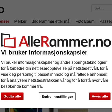
elser
Merker
Bilderammer etter mål
Fotoalbum
Passep
Fraktkostnadene er 175 kr
uansett hvor mye du bestiller!
er
Bilderamme av tre Fenice 3,0 – spesialtilpasset
deramme av tre Fenice 3,0 – spesialtilp
Vi bruker informasjonskapsler
Vi bruker informasjonskapsler og andre sporingsteknologier
for å forbedre din nettleseropplevelse på nettstedet vårt, for å
vise deg personlig tilpasset innhold og målrettede annonser,
for å analysere nettstedstrafikken vår og for å forstå hvor våre
besøkende kommer fra.
Farge:
Godta alle
Avvis alle
Glass
Endre innstillinger
Artnr.: A
e
Videre