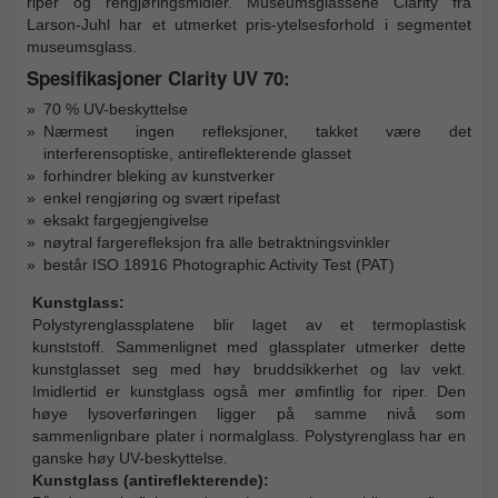
riper og rengjøringsmidler. Museumsglassene Clarity fra
Larson-Juhl har et utmerket pris-ytelsesforhold i segmentet
museumsglass.
Spesifikasjoner Clarity UV 70:
70 % UV-beskyttelse
Nærmest ingen refleksjoner, takket være det
interferensoptiske, antireflekterende glasset
forhindrer bleking av kunstverker
enkel rengjøring og svært ripefast
eksakt fargegjengivelse
nøytral fargerefleksjon fra alle betraktningsvinkler
består ISO 18916 Photographic Activity Test (PAT)
Kunstglass:
Polystyrenglassplatene blir laget av et termoplastisk
kunststoff. Sammenlignet med glassplater utmerker dette
kunstglasset seg med høy bruddsikkerhet og lav vekt.
Imidlertid er kunstglass også mer ømfintlig for riper. Den
høye lysoverføringen ligger på samme nivå som
sammenlignbare plater i normalglass. Polystyrenglass har en
ganske høy UV-beskyttelse.
Kunstglass (antireflekterende):