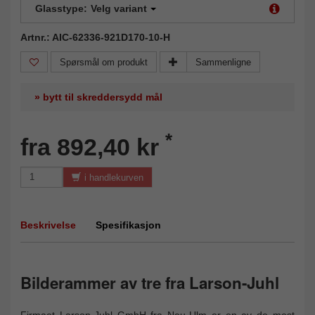
Glasstype:
Velg variant
Artnr.: AIC-62336-921D170-10-H
Spørsmål om produkt
Sammenligne
» bytt til skreddersydd mål
*
fra 892,40 kr
i handlekurven
Beskrivelse
Spesifikasjon
Bilderammer av tre fra Larson-Juhl
Firmaet Larson-Juhl GmbH fra Neu-Ulm er en av de mest