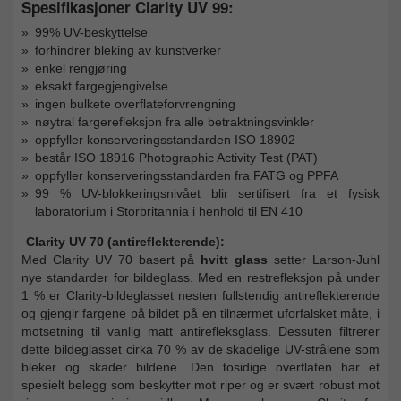
Spesifikasjoner Clarity UV 99:
99% UV-beskyttelse
forhindrer bleking av kunstverker
enkel rengjøring
eksakt fargegjengivelse
ingen bulkete overflateforvrengning
nøytral fargerefleksjon fra alle betraktningsvinkler
oppfyller konserveringsstandarden ISO 18902
består ISO 18916 Photographic Activity Test (PAT)
oppfyller konserveringsstandarden fra FATG og PPFA
99 % UV-blokkeringsnivået blir sertifisert fra et fysisk
laboratorium i Storbritannia i henhold til EN 410
Clarity UV 70 (antireflekterende):
Med Clarity UV 70 basert på
hvitt glass
setter Larson-Juhl
nye standarder for bildeglass. Med en restrefleksjon på under
1 % er Clarity-bildeglasset nesten fullstendig antireflekterende
og gjengir fargene på bildet på en tilnærmet uforfalsket måte, i
motsetning til vanlig matt antirefleksglass. Dessuten filtrerer
dette bildeglasset cirka 70 % av de skadelige UV-strålene som
bleker og skader bildene. Den tosidige overflaten har et
spesielt belegg som beskytter mot riper og er svært robust mot