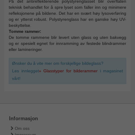
På det antireflekterende polystyrenglasset blir overflaten
teknisk behandlet for å spre lyset som faller inn og minimere
refleksjonene på bildene. Det har en svært høy lysoverføring
og er ytterst robust. Polystyrenglass har en ganske høy UV-
beskyttelse.
Tomme rammer:
De tomme rammene blir levert uten glass og uten bakvegg
og er spesielt egnet for innramming av festede blindrammer
eller lamineringer.
Ønsker du å vite mer om forskjellige bildeglass?
Les innlegget
» Glasstyper for bilderammer
i magasinet
vårt!
Informasjon
Om oss
Impressum