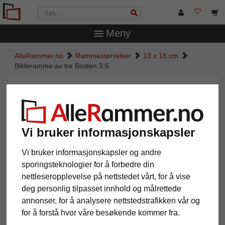
Meny
AlleRammer.no
Rammestørrelser
13 x 18 cm
Bilderamme av tre Bosten 3,6
Bilderamme av tre Bosten 3,6
Vi bruker informasjonskapsler
Vi bruker informasjonskapsler og andre
sporingsteknologier for å forbedre din
nettleseropplevelse på nettstedet vårt, for å vise
deg personlig tilpasset innhold og målrettede
annonser, for å analysere nettstedstrafikken vår og
Tilbake
Vider
for å forstå hvor våre besøkende kommer fra.