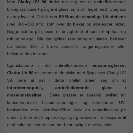
Med
Clarity UV 99
dreier det seg om et antireflekterende
bildeglass basert på grønnglass, som blir laget med flyteglass
av høy kvalitet. Det filtrerer
99 % av de skadelige UV-strålene
(ved 300–380 nm), som over tid bleker og ødelegger bildet.
Begge sidene på glasset er belagt med et spesielt ripefast og
robust belegg. Når det gjelder rengjøring av platen, behøver
du derfor ikke å bruke spesielle rengjøringsmidler eller
bekymre deg for riper.
Egenskapene til det antireflekterende
museumsglasset
Clarity UV 99
er nærmest identiske med flytglasset Clarity UV
99, bare at det i dette tilfellet dreier seg om et
interferensoptisk, antireflekterende glass i
museumskvalitet
. Dette glasset er spesielt utviklet for
konservatoriske bildeinnramminger og kombinerer UV-
beskyttelse med blendingsfrihet. Med en restrefleksjon på
under 1 % er det knapt nok synlig og reduserer refleksjoner til
et absolutt minimum samt har best mulig UV-beskyttelse.