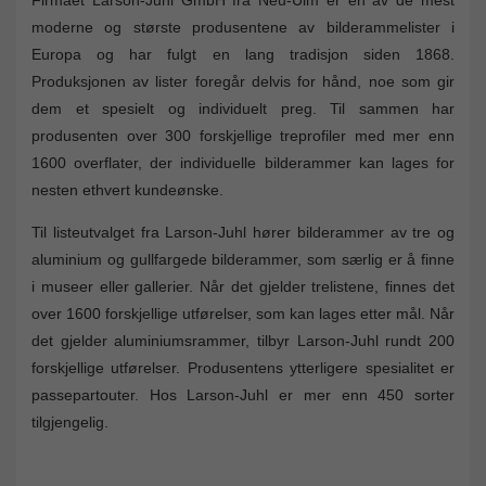
moderne og største produsentene av bilderammelister i
Europa og har fulgt en lang tradisjon siden 1868.
Produksjonen av lister foregår delvis for hånd, noe som gir
dem et spesielt og individuelt preg. Til sammen har
produsenten over 300 forskjellige treprofiler med mer enn
1600 overflater, der individuelle bilderammer kan lages for
nesten ethvert kundeønske.
Til listeutvalget fra Larson-Juhl hører bilderammer av tre og
aluminium og gullfargede bilderammer, som særlig er å finne
i museer eller gallerier. Når det gjelder trelistene, finnes det
over 1600 forskjellige utførelser, som kan lages etter mål. Når
det gjelder aluminiumsrammer, tilbyr Larson-Juhl rundt 200
forskjellige utførelser. Produsentens ytterligere spesialitet er
passepartouter. Hos Larson-Juhl er mer enn 450 sorter
tilgjengelig.