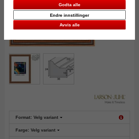
Godta alle
Endre innstillinger
Avvis alle
Format:
Velg variant
Farge:
Velg variant