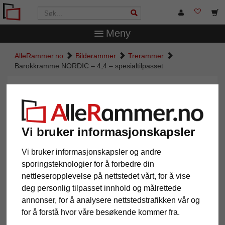
Meny
AlleRammer.no
Bilderammer
Trerammer
Barokkramme NORDIC – 4,4 – spesialtilpasset
Barokkramme NORDIC – 4,4 –
spesialtilpasset
Vi bruker informasjonskapsler
Vi bruker informasjonskapsler og andre
sporingsteknologier for å forbedre din
nettleseropplevelse på nettstedet vårt, for å vise
deg personlig tilpasset innhold og målrettede
annonser, for å analysere nettstedstrafikken vår og
for å forstå hvor våre besøkende kommer fra.
Tilbake
Vider