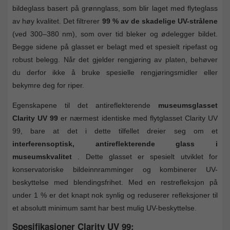
bildeglass basert på grønnglass, som blir laget med flyteglass
av høy kvalitet. Det filtrerer
99 % av de skadelige UV-strålene
(ved 300–380 nm), som over tid bleker og ødelegger bildet.
Begge sidene på glasset er belagt med et spesielt ripefast og
robust belegg. Når det gjelder rengjøring av platen, behøver
du derfor ikke å bruke spesielle rengjøringsmidler eller
bekymre deg for riper.
Egenskapene til det antireflekterende
museumsglasset
Clarity UV 99
er nærmest identiske med flytglasset Clarity UV
99, bare at det i dette tilfellet dreier seg om et
interferensoptisk, antireflekterende glass i
museumskvalitet
. Dette glasset er spesielt utviklet for
konservatoriske bildeinnramminger og kombinerer UV-
beskyttelse med blendingsfrihet. Med en restrefleksjon på
under 1 % er det knapt nok synlig og reduserer refleksjoner til
et absolutt minimum samt har best mulig UV-beskyttelse.
Spesifikasjoner Clarity UV 99: