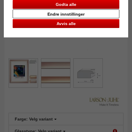
Godta alle
Endre innstillinger
Avvis alle
Farge:
Velg variant
Glasstype:
Velg variant