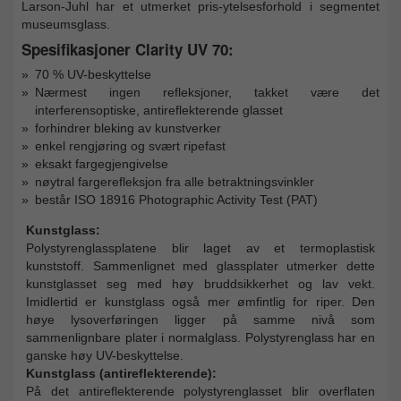
Larson-Juhl har et utmerket pris-ytelsesforhold i segmentet
museumsglass.
Spesifikasjoner Clarity UV 70:
70 % UV-beskyttelse
Nærmest ingen refleksjoner, takket være det
interferensoptiske, antireflekterende glasset
forhindrer bleking av kunstverker
enkel rengjøring og svært ripefast
eksakt fargegjengivelse
nøytral fargerefleksjon fra alle betraktningsvinkler
består ISO 18916 Photographic Activity Test (PAT)
Kunstglass:
Polystyrenglassplatene blir laget av et termoplastisk
kunststoff. Sammenlignet med glassplater utmerker dette
kunstglasset seg med høy bruddsikkerhet og lav vekt.
Imidlertid er kunstglass også mer ømfintlig for riper. Den
høye lysoverføringen ligger på samme nivå som
sammenlignbare plater i normalglass. Polystyrenglass har en
ganske høy UV-beskyttelse.
Kunstglass (antireflekterende):
På det antireflekterende polystyrenglasset blir overflaten