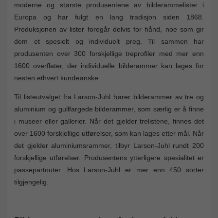
moderne og største produsentene av bilderammelister i
Europa og har fulgt en lang tradisjon siden 1868.
Produksjonen av lister foregår delvis for hånd, noe som gir
dem et spesielt og individuelt preg. Til sammen har
produsenten over 300 forskjellige treprofiler med mer enn
1600 overflater, der individuelle bilderammer kan lages for
nesten ethvert kundeønske.
Til listeutvalget fra Larson-Juhl hører bilderammer av tre og
aluminium og gullfargede bilderammer, som særlig er å finne
i museer eller gallerier. Når det gjelder trelistene, finnes det
over 1600 forskjellige utførelser, som kan lages etter mål. Når
det gjelder aluminiumsrammer, tilbyr Larson-Juhl rundt 200
forskjellige utførelser. Produsentens ytterligere spesialitet er
passepartouter. Hos Larson-Juhl er mer enn 450 sorter
tilgjengelig.