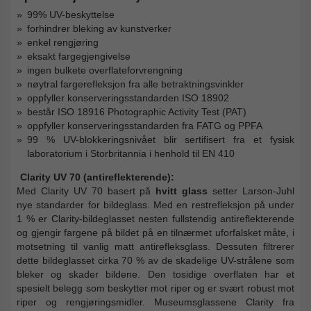
99% UV-beskyttelse
forhindrer bleking av kunstverker
enkel rengjøring
eksakt fargegjengivelse
ingen bulkete overflateforvrengning
nøytral fargerefleksjon fra alle betraktningsvinkler
oppfyller konserveringsstandarden ISO 18902
består ISO 18916 Photographic Activity Test (PAT)
oppfyller konserveringsstandarden fra FATG og PPFA
99 % UV-blokkeringsnivået blir sertifisert fra et fysisk
laboratorium i Storbritannia i henhold til EN 410
Clarity UV 70 (antireflekterende):
Med Clarity UV 70 basert på
hvitt glass
setter Larson-Juhl
nye standarder for bildeglass. Med en restrefleksjon på under
1 % er Clarity-bildeglasset nesten fullstendig antireflekterende
og gjengir fargene på bildet på en tilnærmet uforfalsket måte, i
motsetning til vanlig matt antirefleksglass. Dessuten filtrerer
dette bildeglasset cirka 70 % av de skadelige UV-strålene som
bleker og skader bildene. Den tosidige overflaten har et
spesielt belegg som beskytter mot riper og er svært robust mot
riper og rengjøringsmidler. Museumsglassene Clarity fra