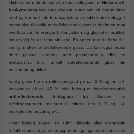
I likhet med metoden som brukes i brilleglass, er
Nielsen UV-
beskyttelsesglass
spesialbelagt svært tynt på begge sider
med og dermed interferensoptisk antireflekterende belegg. I
motsetning til vanlig antireflekterende glass er det ingen matt
overflate som forvrenger bildenytelsen, og glasset er praktisk
talt usynlig fra de fleste vinklene. En annen fordel i forhold til
vanlig, mattert antireflekterende glass: Du kan også bruke
dette glasset sammen med passepartouts eller en
avstandslist, fordi enkelt antireflekterende glass blir
melkematt og uklart.
Vanlig glass har en refleksjonsgrad på ca. 8 % og en UV-
beskyttelse på ca. 45 %. Med belegg av interferensoptisk
antireflekterende bildeglass
fra Nielsen, er
refleksjonsgraden minimert til mindre enn 1 % og UV-
beskyttelsen betydelig økt.
Hvert belegg skaper en subtil blåaktig eller grønnaktig
reflekterende farge, avhengig av belegningsmaterialene som