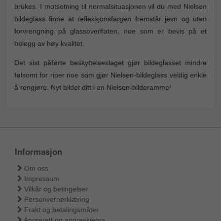
brukes. I motsetning til normalsituasjonen vil du med Nielsen
bildeglass finne at refleksjonsfargen fremstår jevn og uten
forvrengning på glassoverflaten, noe som er bevis på et
belegg av høy kvalitet.
Det sist påførte beskyttelseslaget gjør bildeglasset mindre
følsomt for riper noe som gjør Nielsen-bildeglass veldig enkle
å rengjøre. Nyt bildet ditt i en Nielsen-bilderamme!
Informasjon
Om oss
Impressum
Vilkår og betingelser
Personvernerklæring
Frakt og betalingsmåter
Angrerett og angreskjema