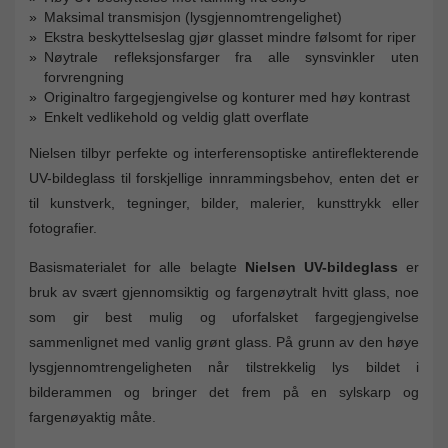
Maksimal transmisjon (lysgjennomtrengelighet)
Ekstra beskyttelseslag gjør glasset mindre følsomt for riper
Nøytrale refleksjonsfarger fra alle synsvinkler uten
forvrengning
Originaltro fargegjengivelse og konturer med høy kontrast
Enkelt vedlikehold og veldig glatt overflate
Nielsen tilbyr perfekte og interferensoptiske antireflekterende
UV-bildeglass til forskjellige innrammingsbehov, enten det er
til kunstverk, tegninger, bilder, malerier, kunsttrykk eller
fotografier.
Basismaterialet for alle belagte
Nielsen UV-bildeglass
er
bruk av svært gjennomsiktig og fargenøytralt hvitt glass, noe
som gir best mulig og uforfalsket fargegjengivelse
sammenlignet med vanlig grønt glass. På grunn av den høye
lysgjennomtrengeligheten når tilstrekkelig lys bildet i
bilderammen og bringer det frem på en sylskarp og
fargenøyaktig måte.