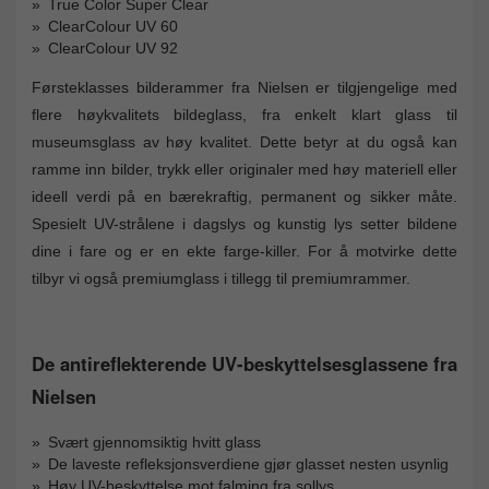
True Color Super Clear
ClearColour UV 60
ClearColour UV 92
Førsteklasses bilderammer fra Nielsen er tilgjengelige med
flere høykvalitets bildeglass, fra enkelt klart glass til
museumsglass av høy kvalitet. Dette betyr at du også kan
ramme inn bilder, trykk eller originaler med høy materiell eller
ideell verdi på en bærekraftig, permanent og sikker måte.
Spesielt UV-strålene i dagslys og kunstig lys setter bildene
dine i fare og er en ekte farge-killer. For å motvirke dette
tilbyr vi også premiumglass i tillegg til premiumrammer.
De antireflekterende UV-beskyttelsesglassene fra
Nielsen
Svært gjennomsiktig hvitt glass
De laveste refleksjonsverdiene gjør glasset nesten usynlig
Høy UV-beskyttelse mot falming fra sollys