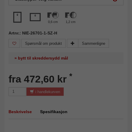
0,6 cm
1,2 cm
Artnr.: NIE-26701-1-SZ-H
Spørsmål om produkt
Sammenligne
» bytt til skreddersydd mål
*
fra 472,60 kr
i handlekurven
Beskrivelse
Spesifikasjon