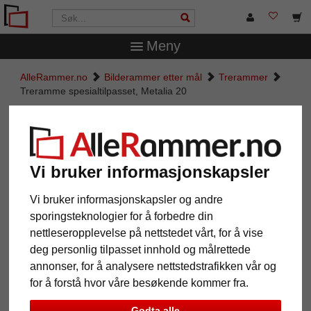
Meny
AlleRammer.no
Bilderammer etter mål
Trerammer
Treramme spesialtilpasset, Metalia 20
Treramme spesialtilpasset,
Metalia 20
Vi bruker informasjonskapsler
Vi bruker informasjonskapsler og andre
sporingsteknologier for å forbedre din
nettleseropplevelse på nettstedet vårt, for å vise
deg personlig tilpasset innhold og målrettede
annonser, for å analysere nettstedstrafikken vår og
for å forstå hvor våre besøkende kommer fra.
Tilbake
Vider
Godta alle