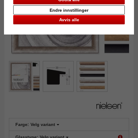
Endre innstillinger
Avvis alle
Farge:
Velg variant
Glasstype:
Velg variant