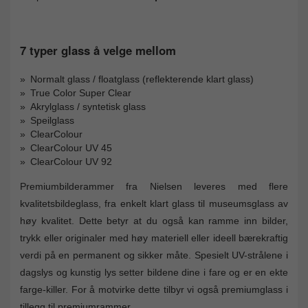
7 typer glass å velge mellom
Normalt glass / floatglass (reflekterende klart glass)
True Color Super Clear
Akrylglass / syntetisk glass
Speilglass
ClearColour
ClearColour UV 45
ClearColour UV 92
Premiumbilderammer fra Nielsen leveres med flere
kvalitetsbildeglass, fra enkelt klart glass til museumsglass av
høy kvalitet. Dette betyr at du også kan ramme inn bilder,
trykk eller originaler med høy materiell eller ideell bærekraftig
verdi på en permanent og sikker måte. Spesielt UV-strålene i
dagslys og kunstig lys setter bildene dine i fare og er en ekte
farge-killer. For å motvirke dette tilbyr vi også premiumglass i
tillegg til premiumrammer.