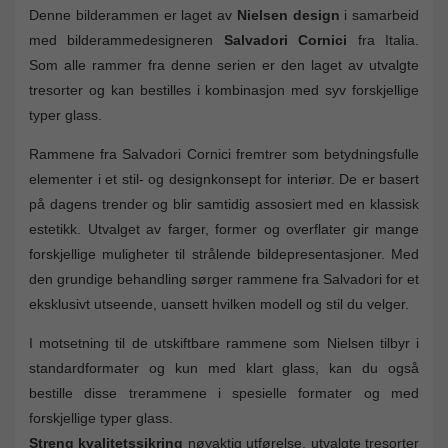
Denne bilderammen er laget av
Nielsen design
i samarbeid
med bilderammedesigneren
Salvadori Cornici
fra Italia.
Som alle rammer fra denne serien er den laget av utvalgte
tresorter og kan bestilles i kombinasjon med syv forskjellige
typer glass.
Rammene fra Salvadori Cornici fremtrer som betydningsfulle
elementer i et stil- og designkonsept for interiør. De er basert
på dagens trender og blir samtidig assosiert med en klassisk
estetikk. Utvalget av farger, former og overflater gir mange
forskjellige muligheter til strålende bildepresentasjoner. Med
den grundige behandling sørger rammene fra Salvadori for et
eksklusivt utseende, uansett hvilken modell og stil du velger.
I motsetning til de utskiftbare rammene som Nielsen tilbyr i
standardformater og kun med klart glass, kan du også
bestille disse trerammene i spesielle formater og med
forskjellige typer glass.
Streng kvalitetssikring
nøyaktig utførelse, utvalgte tresorter