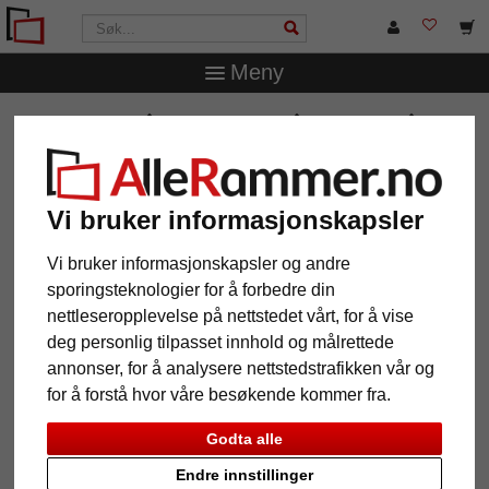
Meny
AlleRammer.no
Rammestørrelser
Alle formater
Treramme spesialtilpasset, Matrix B&W 39
Treramme spesialtilpasset, Matrix
B&W 39
Vi bruker informasjonskapsler
Vi bruker informasjonskapsler og andre
sporingsteknologier for å forbedre din
nettleseropplevelse på nettstedet vårt, for å vise
deg personlig tilpasset innhold og målrettede
annonser, for å analysere nettstedstrafikken vår og
for å forstå hvor våre besøkende kommer fra.
Godta alle
Endre innstillinger