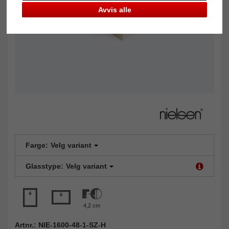
Avvis alle
Farge:
Velg variant
Glasstype:
Velg variant
4,2 cm
Artnr.: NIE-1600-48-1-SZ-H