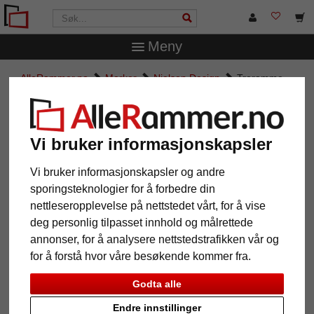
Meny
AlleRammer.no
Merker
Nielsen Design
Treramme
spesialtilpasset, Matrix B&W 20x34
Treramme spesialtilpasset, Matrix
B&W 20x34
Vi bruker informasjonskapsler
Vi bruker informasjonskapsler og andre
sporingsteknologier for å forbedre din
nettleseropplevelse på nettstedet vårt, for å vise
deg personlig tilpasset innhold og målrettede
annonser, for å analysere nettstedstrafikken vår og
for å forstå hvor våre besøkende kommer fra.
Godta alle
Endre innstillinger
Tilbake
Vider