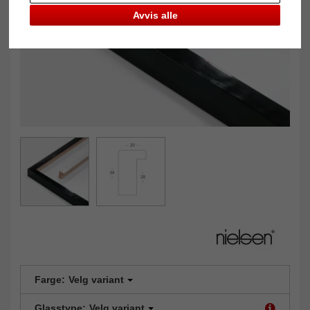
Avvis alle
Farge:
Velg variant
Glasstype:
Velg variant