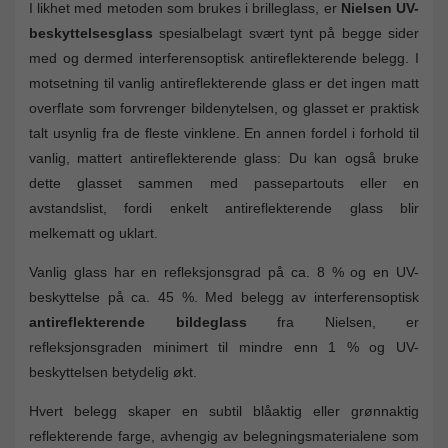
I likhet med metoden som brukes i brilleglass, er
Nielsen UV-
beskyttelsesglass
spesialbelagt svært tynt på begge sider
med og dermed interferensoptisk antireflekterende belegg. I
motsetning til vanlig antireflekterende glass er det ingen matt
overflate som forvrenger bildenytelsen, og glasset er praktisk
talt usynlig fra de fleste vinklene. En annen fordel i forhold til
vanlig, mattert antireflekterende glass: Du kan også bruke
dette glasset sammen med passepartouts eller en
avstandslist, fordi enkelt antireflekterende glass blir
melkematt og uklart.
Vanlig glass har en refleksjonsgrad på ca. 8 % og en UV-
beskyttelse på ca. 45 %. Med belegg av interferensoptisk
antireflekterende bildeglass
fra Nielsen, er
refleksjonsgraden minimert til mindre enn 1 % og UV-
beskyttelsen betydelig økt.
Hvert belegg skaper en subtil blåaktig eller grønnaktig
reflekterende farge, avhengig av belegningsmaterialene som