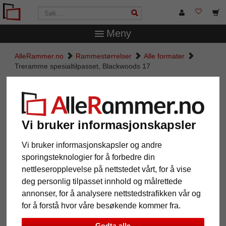
Meny
AlleRammer.no
Rammestørrelser
Alle formater
Treramme spesialtilpasset, Blackwoods 17
Treramme spesialtilpasset,
Blackwoods 17
Vi bruker informasjonskapsler
Vi bruker informasjonskapsler og andre
sporingsteknologier for å forbedre din
nettleseropplevelse på nettstedet vårt, for å vise
deg personlig tilpasset innhold og målrettede
annonser, for å analysere nettstedstrafikken vår og
for å forstå hvor våre besøkende kommer fra.
Tilbake
Vider
Godta alle