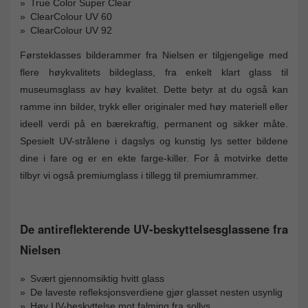
True Color Super Clear
ClearColour UV 60
ClearColour UV 92
Førsteklasses bilderammer fra Nielsen er tilgjengelige med
flere høykvalitets bildeglass, fra enkelt klart glass til
museumsglass av høy kvalitet. Dette betyr at du også kan
ramme inn bilder, trykk eller originaler med høy materiell eller
ideell verdi på en bærekraftig, permanent og sikker måte.
Spesielt UV-strålene i dagslys og kunstig lys setter bildene
dine i fare og er en ekte farge-killer. For å motvirke dette
tilbyr vi også premiumglass i tillegg til premiumrammer.
De antireflekterende UV-beskyttelsesglassene fra
Nielsen
Svært gjennomsiktig hvitt glass
De laveste refleksjonsverdiene gjør glasset nesten usynlig
Høy UV-beskyttelse mot falming fra sollys