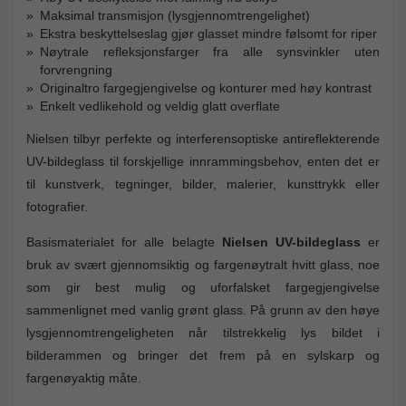
Maksimal transmisjon (lysgjennomtrengelighet)
Ekstra beskyttelseslag gjør glasset mindre følsomt for riper
Nøytrale refleksjonsfarger fra alle synsvinkler uten
forvrengning
Originaltro fargegjengivelse og konturer med høy kontrast
Enkelt vedlikehold og veldig glatt overflate
Nielsen tilbyr perfekte og interferensoptiske antireflekterende
UV-bildeglass til forskjellige innrammingsbehov, enten det er
til kunstverk, tegninger, bilder, malerier, kunsttrykk eller
fotografier.
Basismaterialet for alle belagte
Nielsen UV-bildeglass
er
bruk av svært gjennomsiktig og fargenøytralt hvitt glass, noe
som gir best mulig og uforfalsket fargegjengivelse
sammenlignet med vanlig grønt glass. På grunn av den høye
lysgjennomtrengeligheten når tilstrekkelig lys bildet i
bilderammen og bringer det frem på en sylskarp og
fargenøyaktig måte.