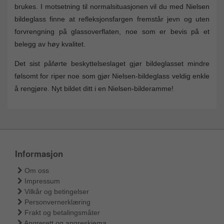
brukes. I motsetning til normalsituasjonen vil du med Nielsen
bildeglass finne at refleksjonsfargen fremstår jevn og uten
forvrengning på glassoverflaten, noe som er bevis på et
belegg av høy kvalitet.
Det sist påførte beskyttelseslaget gjør bildeglasset mindre
følsomt for riper noe som gjør Nielsen-bildeglass veldig enkle
å rengjøre. Nyt bildet ditt i en Nielsen-bilderamme!
Informasjon
Om oss
Impressum
Vilkår og betingelser
Personvernerklæring
Frakt og betalingsmåter
Angrerett og angreskjema