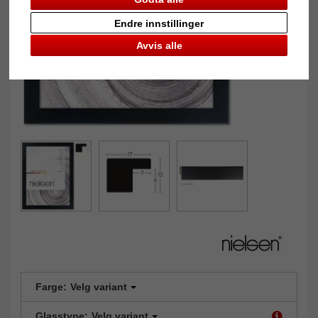
Endre innstillinger
Avvis alle
Farge:
Velg variant
Glasstype:
Velg variant