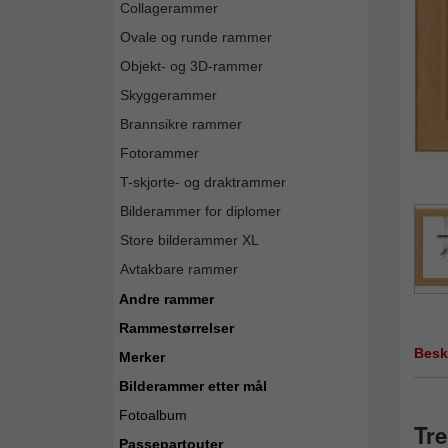
Collagerammer
Ovale og runde rammer
Objekt- og 3D-rammer
Skyggerammer
Brannsikre rammer
Fotorammer
T-skjorte- og draktrammer
Bilderammer for diplomer
Store bilderammer XL
Avtakbare rammer
Andre rammer
Rammestørrelser
Besk
Merker
Bilderammer etter mål
Fotoalbum
Tre
Passepartouter