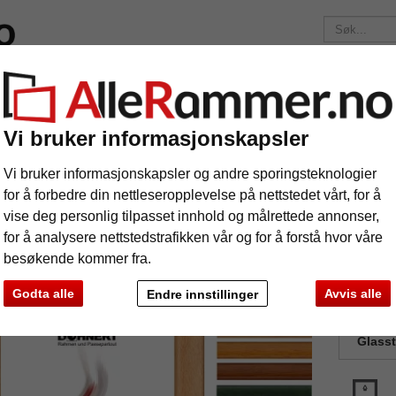
elser
Merker
Bilderammer etter mål
Fotoalbum
Passep
Fraktkostnadene er 175 kr
uansett hvor mye du bestiller!
Vi bruker informasjonskapsler
reramme – etter mål Embankment
Vi bruker informasjonskapsler og andre sporingsteknologier
eramme – etter mål Embankment
for å forbedre din nettleseropplevelse på nettstedet vårt, for å
vise deg personlig tilpasset innhold og målrettede annonser,
for å analysere nettstedstrafikken vår og for å forstå hvor våre
besøkende kommer fra.
Godta alle
Avvis alle
Endre innstillinger
Farge:
Glass
e
Videre