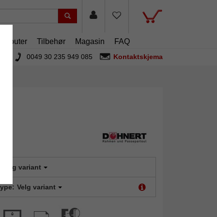
artouter
Tilbehør
Magasin
FAQ
0049 30 235 949 085
Kontaktskjema
Velg variant
type:
Velg variant