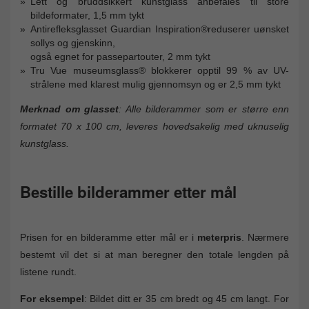
Lett og bruddsikkert kunstglass anbefales til store
bildeformater, 1,5 mm tykt
Antirefleksglasset Guardian Inspiration®reduserer uønsket
sollys og gjenskinn,
også egnet for passepartouter, 2 mm tykt
Tru Vue museumsglass® blokkerer opptil 99 % av UV-
strålene med klarest mulig gjennomsyn og er 2,5 mm tykt
Merknad om glasset
: Alle bilderammer som er større enn
formatet 70 x 100 cm, leveres hovedsakelig med uknuselig
kunstglass.
Bestille bilderammer etter mål
Prisen for en bilderamme etter mål er i
meterpris
. Nærmere
bestemt vil det si at man beregner den totale lengden på
listene rundt.
For eksempel
: Bildet ditt er 35 cm bredt og 45 cm langt. For