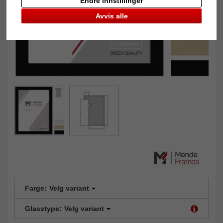
Endre innstillinger
Avvis alle
Farge:
Velg variant
Glasstype:
Velg variant