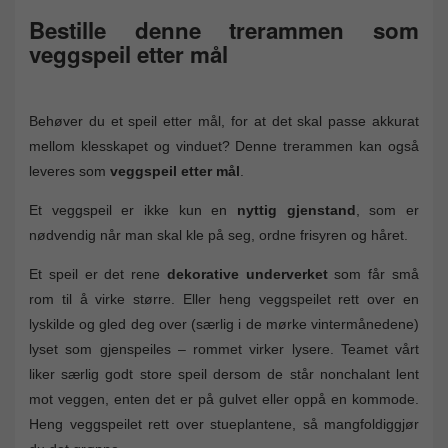
Bestille denne trerammen som
veggspeil etter mål
Behøver du et speil etter mål, for at det skal passe akkurat
mellom klesskapet og vinduet? Denne trerammen kan også
leveres som
veggspeil etter mål
.
Et veggspeil er ikke kun en
nyttig gjenstand
, som er
nødvendig når man skal kle på seg, ordne frisyren og håret.
Et speil er det rene
dekorative underverket
som får små
rom til å virke større. Eller heng veggspeilet rett over en
lyskilde og gled deg over (særlig i de mørke vintermånedene)
lyset som gjenspeiles – rommet virker lysere. Teamet vårt
liker særlig godt store speil dersom de står nonchalant lent
mot veggen, enten det er på gulvet eller oppå en kommode.
Heng veggspeilet rett over stueplantene, så mangfoldiggjør