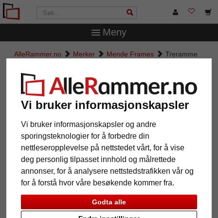
Meny
AlleRammer.no
Merker
Mende Frames
Treramme
etter Rebolan
Treramme etter Rebolan
Vi bruker informasjonskapsler
Vi bruker informasjonskapsler og andre
sporingsteknologier for å forbedre din
nettleseropplevelse på nettstedet vårt, for å vise
deg personlig tilpasset innhold og målrettede
annonser, for å analysere nettstedstrafikken vår og
for å forstå hvor våre besøkende kommer fra.
Godta alle
Tilbake
Vider