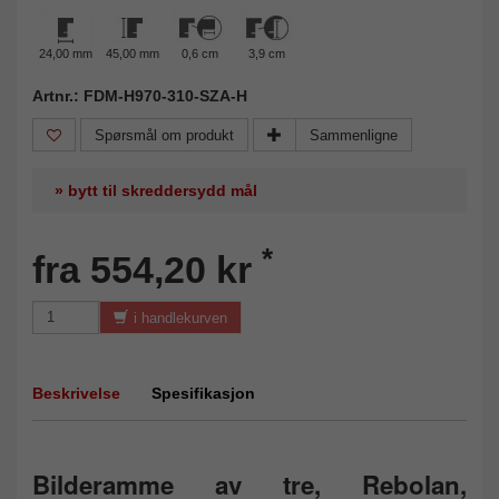
24,00 mm
45,00 mm
0,6 cm
3,9 cm
Artnr.: FDM-H970-310-SZA-H
Spørsmål om produkt
Sammenligne
» bytt til skreddersydd mål
*
fra 554,20 kr
i handlekurven
Beskrivelse
Spesifikasjon
Bilderamme av tre, Rebolan,