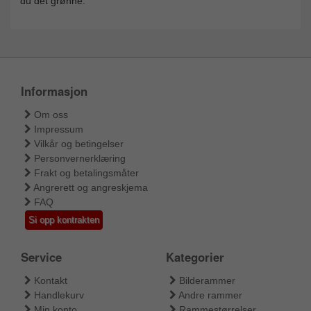
du det grønne.
Informasjon
Om oss
Impressum
Vilkår og betingelser
Personvernerklæring
Frakt og betalingsmåter
Angrerett og angreskjema
FAQ
Si opp kontrakten
Service
Kategorier
Kontakt
Bilderammer
Handlekurv
Andre rammer
Min konto
Rammestørrelser