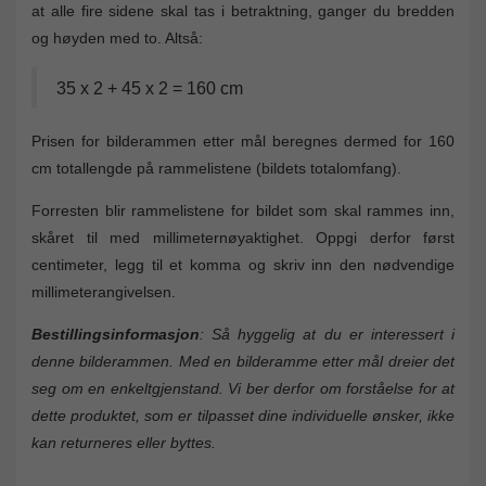
at alle fire sidene skal tas i betraktning, ganger du bredden
og høyden med to. Altså:
35 x 2 + 45 x 2 = 160 cm
Prisen for bilderammen etter mål beregnes dermed for 160
cm totallengde på rammelistene (bildets totalomfang).
Forresten blir rammelistene for bildet som skal rammes inn,
skåret til med millimeternøyaktighet. Oppgi derfor først
centimeter, legg til et komma og skriv inn den nødvendige
millimeterangivelsen.
Bestillingsinformasjon
: Så hyggelig at du er interessert i
denne bilderammen. Med en bilderamme etter mål dreier det
seg om en enkeltgjenstand. Vi ber derfor om forståelse for at
dette produktet, som er tilpasset dine individuelle ønsker, ikke
kan returneres eller byttes.