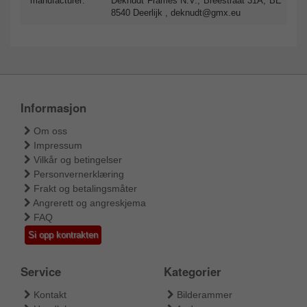
manufacturer:
Deknudt Frames N.V., Breestraat 31A, BE
8540 Deerlijk ,
deknudt@gmx.eu
Informasjon
Om oss
Impressum
Vilkår og betingelser
Personvernerklæring
Frakt og betalingsmåter
Angrerett og angreskjema
FAQ
Si opp kontrakten
Service
Kategorier
Kontakt
Bilderammer