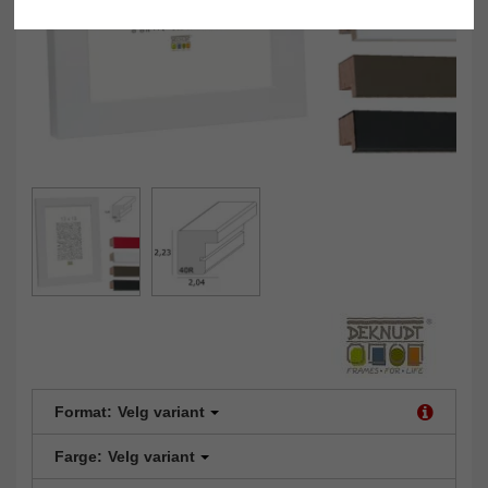
Format:
Velg variant
Farge:
Velg variant