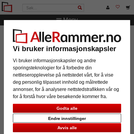
Meny
AlleRammer.no
Bilderammer
Trerammer
Treramme
Ela
Vi bruker informasjonskapsler
Treramme Ela
Vi bruker informasjonskapsler og andre
sporingsteknologier for å forbedre din
nettleseropplevelse på nettstedet vårt, for å vise
deg personlig tilpasset innhold og målrettede
annonser, for å analysere nettstedstrafikken vår og
for å forstå hvor våre besøkende kommer fra.
Godta alle
Endre innstillinger
Tilbake
Vider
Avvis alle