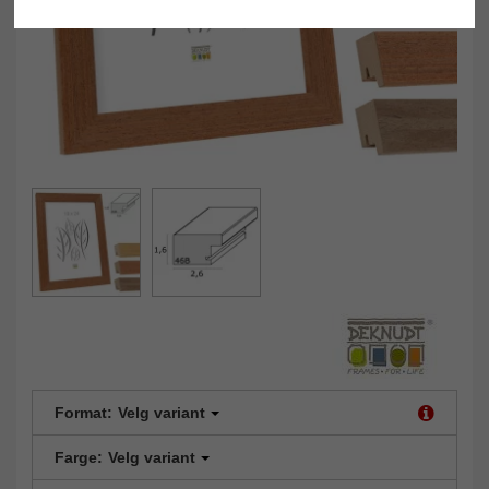
Format:
Velg variant
Farge:
Velg variant