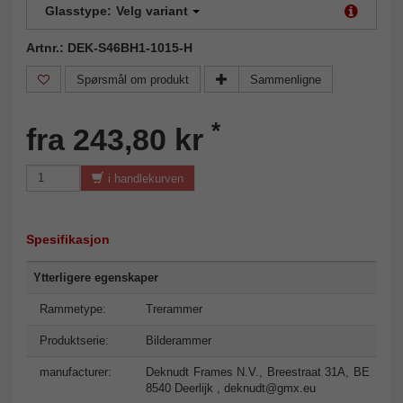
Glasstype:
Velg variant
Artnr.: DEK-S46BH1-1015-H
Spørsmål om produkt
Sammenligne
*
fra 243,80 kr
i handlekurven
Spesifikasjon
Ytterligere egenskaper
Rammetype:
Trerammer
Produktserie:
Bilderammer
manufacturer:
Deknudt Frames N.V., Breestraat 31A, BE
8540 Deerlijk ,
deknudt@gmx.eu