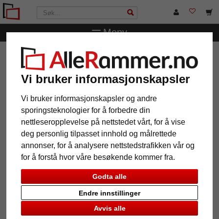
Meny
AlleRammer.no
Rammestørrelser
20 x 30 cm
Treramme Tina
Vi bruker informasjonskapsler
Treramme Tina
Vi bruker informasjonskapsler og andre
sporingsteknologier for å forbedre din
nettleseropplevelse på nettstedet vårt, for å vise
deg personlig tilpasset innhold og målrettede
annonser, for å analysere nettstedstrafikken vår og
for å forstå hvor våre besøkende kommer fra.
Godta alle
Endre innstillinger
Tilbake
Vider
Avvis alle