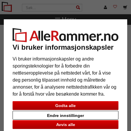
Meny
AlleRammer.no
Rammestørrelser
Alle formater
Treramme gyngehest
Vi bruker informasjonskapsler
Treramme gyngehest
Vi bruker informasjonskapsler og andre
sporingsteknologier for å forbedre din
nettleseropplevelse på nettstedet vårt, for å vise
deg personlig tilpasset innhold og målrettede
annonser, for å analysere nettstedstrafikken vår og
for å forstå hvor våre besøkende kommer fra.
Godta alle
Endre innstillinger
Tilbake
Vider
Avvis alle