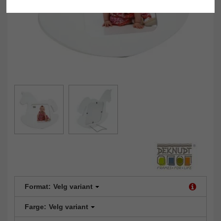
Format:
Velg variant
Farge:
Velg variant