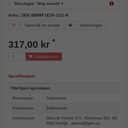
Glasstype:
Velg variant
Artnr.: DEK-S68MF1E1H-1111-H
Spørsmål om produkt
Sammenligne
*
317,00 kr
i handlekurven
Spesifikasjon
Ytterligere egenskaper
Rammetype:
Fotorammer
Produktserie:
Bilderammer
manufacturer:
Deknudt Frames N.V., Breestraat 31A, BE
8540 Deerlijk ,
deknudt@gmx.eu