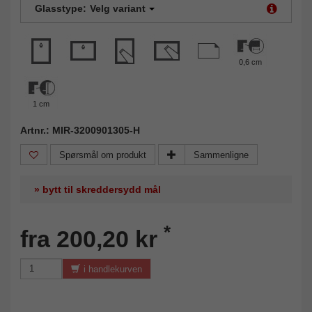
Glasstype:
Velg variant
0,6 cm
1 cm
Artnr.: MIR-3200901305-H
Spørsmål om produkt
Sammenligne
» bytt til skreddersydd mål
*
fra 200,20 kr
i handlekurven