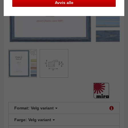
Avvis alle
Format:
Velg variant
Farge:
Velg variant