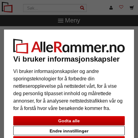
Meny
AlleRammer.no
Rammestørrelser
30 x 30 cm
Treramme Saint-Michel
Treramme Saint-Michel
Vi bruker informasjonskapsler
Vi bruker informasjonskapsler og andre
sporingsteknologier for å forbedre din
nettleseropplevelse på nettstedet vårt, for å vise
deg personlig tilpasset innhold og målrettede
annonser, for å analysere nettstedstrafikken vår og
for å forstå hvor våre besøkende kommer fra.
Godta alle
Tilbake
Vider
Endre innstillinger