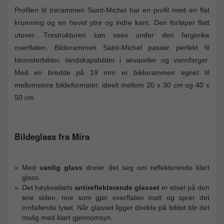
Profilen til trerammen Saint-Michel har en profil med en flat
krumning og en hevet ytre og indre kant. Den forløper flatt
utover. Trestrukturen kan sees under den fargerike
overflaten. Bilderammen Saint-Michel passer perfekt til
blomsterbilder, landskapsbilder i akvareller og vannfarger.
Med en bredde på 19 mm er bilderammen egnet til
mellomstore bildeformater, ideelt mellom 20 x 30 cm og 40 x
50 cm.
Bildeglass fra Mira
Med
vanlig glass
dreier det seg om reflekterende klart
glass.
Det høykvalitets
antireflekterende glasset
er etset på den
ene siden, noe som gjør overflaten matt og sprer det
innfallende lyset. Når glasset ligger direkte på bildet blir det
mulig med klart gjennomsyn.