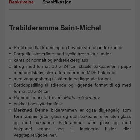
Beskrivelse
Spesifikasjon
Trebilderamme Saint-Michel
Profil med flat krumning og hevede ytre og indre kanter
Fargerik listoverflate med synlig trestruktur under
kantslipt normalt og antireflektesglass
til og med format 18 x 24 cm stabile bakpaneler i papp
med bordstativ; større formater med MDF-bakpanel
med veggoppheng til stående og liggende format
Bordoppstilling til stående og liggende format til og med
format 18 x 24 cm
Ramme i massivt treverk
Made in Germany
pakket i beskyttelsesfolie
Merknad
Denne bilderammen er også tilgjengelig som
tom ramme
(uten glass og uten bakpanel eller uten glass
og med bakpanel). Bilderammer uten glass og med
bakpanel egner seg til laminerte bilder eller
veggtepper/gobeliner.