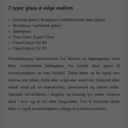
7 typer glass å velge mellom
Normalt glass / floatglass (reflekterende klart glass)
Akrylglass / syntetisk glass
Speilglass
True Color Super Clear
ClearColour UV 60
ClearColour UV 92
Førsteklasses bilderammer fra Nielsen er tilgjengelige med
flere høykvalitets bildeglass, fra enkelt klart glass til
museumsglass av høy kvalitet. Dette betyr at du også kan
ramme inn bilder, trykk eller originaler med høy materiell eller
ideell verdi på en bærekraftig, permanent og sikker måte.
Spesielt UV-strålene i dagslys og kunstig lys setter bildene
dine i fare og er en ekte farge-killer. For å motvirke dette
tilbyr vi også premiumglass i tillegg til premiumrammer.