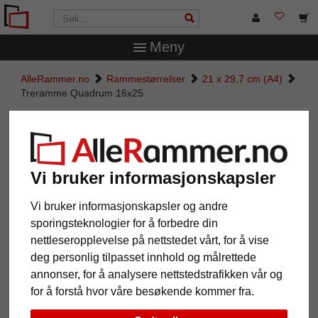
Meny
AlleRammer.no
Rammestørrelser
21 x 29,7 cm (A4)
Treramme Quadrum 16x25
Treramme Quadrum 16x25
Vi bruker informasjonskapsler
Vi bruker informasjonskapsler og andre
sporingsteknologier for å forbedre din
nettleseropplevelse på nettstedet vårt, for å vise
deg personlig tilpasset innhold og målrettede
annonser, for å analysere nettstedstrafikken vår og
for å forstå hvor våre besøkende kommer fra.
Tilbake
Vider