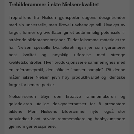
Trebilderammer i ekte Nielsen-kvalitet
Treprofilene fra Nielsen gjenspeiler dagens designtrender
med sin universelle, men likevel uavhengige stil. Utvalget av
farger, former og overflater gir et uuttømmelig potensiale til
strålende bildepresentasjoner. Til det følsomme materialet tre
har Nielsen spesielle kvalitetsretningslinjer som garanterer
best kvalitet og nøyaktig utførelse med strenge
kvalitetskontroller. Hver produksjonsserie sammenlignes med
en referanseprofil, den såkalte “master sample”. På denne
måten sikrer Nielsen jevn høy produktkvalitet og identiske
farger for senere partier.
Nielsen-serien tilbyr den kreative rammemakeren og
gallerieieren utallige designalternativer for å presentere
bildene. Men Nielsens bilderammer nyter også stor
popularitet blant private rammemakere og hobbykunstnere
gjennom generasjonene.