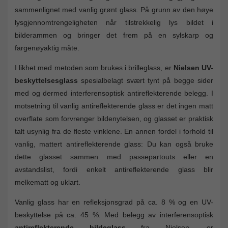
sammenlignet med vanlig grønt glass. På grunn av den høye
lysgjennomtrengeligheten når tilstrekkelig lys bildet i
bilderammen og bringer det frem på en sylskarp og
fargenøyaktig måte.
I likhet med metoden som brukes i brilleglass, er
Nielsen UV-
beskyttelsesglass
spesialbelagt svært tynt på begge sider
med og dermed interferensoptisk antireflekterende belegg. I
motsetning til vanlig antireflekterende glass er det ingen matt
overflate som forvrenger bildenytelsen, og glasset er praktisk
talt usynlig fra de fleste vinklene. En annen fordel i forhold til
vanlig, mattert antireflekterende glass: Du kan også bruke
dette glasset sammen med passepartouts eller en
avstandslist, fordi enkelt antireflekterende glass blir
melkematt og uklart.
Vanlig glass har en refleksjonsgrad på ca. 8 % og en UV-
beskyttelse på ca. 45 %. Med belegg av interferensoptisk
antireflekterende bildeglass
fra Nielsen, er