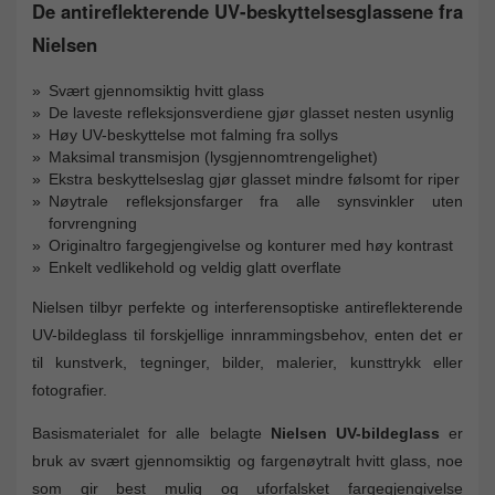
De antireflekterende UV-beskyttelsesglassene fra
Nielsen
Svært gjennomsiktig hvitt glass
De laveste refleksjonsverdiene gjør glasset nesten usynlig
Høy UV-beskyttelse mot falming fra sollys
Maksimal transmisjon (lysgjennomtrengelighet)
Ekstra beskyttelseslag gjør glasset mindre følsomt for riper
Nøytrale refleksjonsfarger fra alle synsvinkler uten
forvrengning
Originaltro fargegjengivelse og konturer med høy kontrast
Enkelt vedlikehold og veldig glatt overflate
Nielsen tilbyr perfekte og interferensoptiske antireflekterende
UV-bildeglass til forskjellige innrammingsbehov, enten det er
til kunstverk, tegninger, bilder, malerier, kunsttrykk eller
fotografier.
Basismaterialet for alle belagte
Nielsen UV-bildeglass
er
bruk av svært gjennomsiktig og fargenøytralt hvitt glass, noe
som gir best mulig og uforfalsket fargegjengivelse