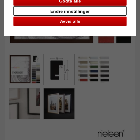
Godta alle
Endre innstillinger
Avvis alle