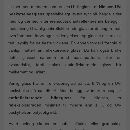
I likhet med metoden som brukes i brilleglass, er
Nielsen UV-
beskyttelsesglass
spesialbelagt svært tynt på begge sider
med og dermed interferensoptisk antireflekterende belegg. I
motsetning til vanlig antireflekterende glass er det ingen matt
overflate som forvrenger bildenytelsen, og glasset er praktisk
talt usynlig fra de fleste vinklene. En annen fordel i forhold til
vanlig, mattert antireflekterende glass: Du kan også bruke
dette glasset sammen med passepartouts eller en
avstandslist, fordi enkelt antireflekterende glass blir
melkematt og uklart.
Vanlig glass har en refleksjonsgrad på ca. 8 % og en UV-
beskyttelse på ca. 45 %. Med belegg av interferensoptisk
antireflekterende bildeglass
fra Nielsen, er
refleksjonsgraden minimert til mindre enn 1 % og UV-
beskyttelsen betydelig økt.
Hvert belegg skaper en subtil blåaktig eller grønnaktig