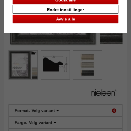
Endre innstillinger
Avvis alle
Format:
Velg variant
Farge:
Velg variant