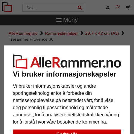
Meny
AlleRammer.no
Rammestørrelser
29,7 x 42 cm (A3)
Treramme Provence 36
Treramme Provence 36
Vi bruker informasjonskapsler
Vi bruker informasjonskapsler og andre
sporingsteknologier for å forbedre din
nettleseropplevelse på nettstedet vårt, for å vise
deg personlig tilpasset innhold og målrettede
annonser, for å analysere nettstedstrafikken vår og
for å forstå hvor våre besøkende kommer fra.
Tilbake
Vider
Godta alle