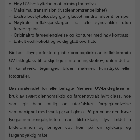
Høy UV-beskyttelse mot falming fra sollys
Maksimal transmisjon (lysgjennomtrengelighet)
Ekstra beskyttelseslag gjør glasset mindre følsomt for riper
Nøytrale refleksjonsfarger fra alle synsvinkler uten
forvrengning
Originaltro fargegjengivelse og konturer med høy kontrast
Enkelt vedlikehold og veldig glatt overflate
Nielsen tilbyr perfekte og interferensoptiske antireflekterende
UV-bildeglass til forskjellige innrammingsbehov, enten det er
til kunstverk, tegninger, bilder, malerier, kunsttrykk eller
fotografier.
Basismaterialet for alle belagte
Nielsen UV-bildeglass
er
bruk av svært gjennomsiktig og fargenøytralt hvitt glass, noe
som gir best mulig og uforfalsket fargegjengivelse
sammenlignet med vanlig grønt glass. På grunn av den høye
lysgjennomtrengeligheten når tilstrekkelig lys bildet i
bilderammen og bringer det frem på en sylskarp og
fargenøyaktig måte.