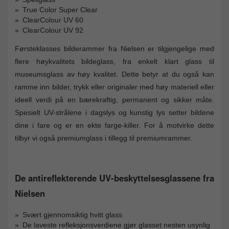
True Color Super Clear
ClearColour UV 60
ClearColour UV 92
Førsteklasses bilderammer fra Nielsen er tilgjengelige med
flere høykvalitets bildeglass, fra enkelt klart glass til
museumsglass av høy kvalitet. Dette betyr at du også kan
ramme inn bilder, trykk eller originaler med høy materiell eller
ideell verdi på en bærekraftig, permanent og sikker måte.
Spesielt UV-strålene i dagslys og kunstig lys setter bildene
dine i fare og er en ekte farge-killer. For å motvirke dette
tilbyr vi også premiumglass i tillegg til premiumrammer.
De antireflekterende UV-beskyttelsesglassene fra
Nielsen
Svært gjennomsiktig hvitt glass
De laveste refleksjonsverdiene gjør glasset nesten usynlig