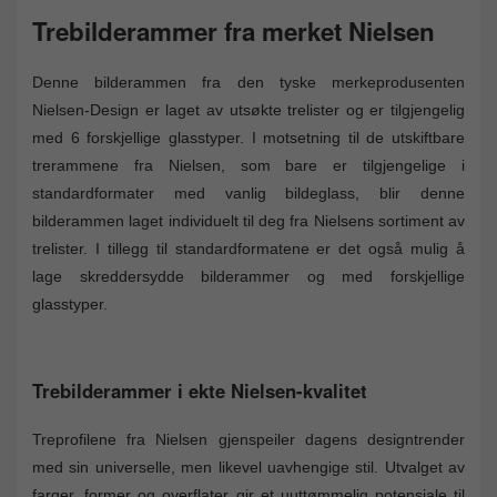
Trebilderammer fra merket Nielsen
Denne bilderammen fra den tyske merkeprodusenten
Nielsen-Design er laget av utsøkte trelister og er tilgjengelig
med 6 forskjellige glasstyper. I motsetning til de utskiftbare
trerammene fra Nielsen, som bare er tilgjengelige i
standardformater med vanlig bildeglass, blir denne
bilderammen laget individuelt til deg fra Nielsens sortiment av
trelister. I tillegg til standardformatene er det også mulig å
lage skreddersydde bilderammer og med forskjellige
glasstyper.
Trebilderammer i ekte Nielsen-kvalitet
Treprofilene fra Nielsen gjenspeiler dagens designtrender
med sin universelle, men likevel uavhengige stil. Utvalget av
farger, former og overflater gir et uuttømmelig potensiale til