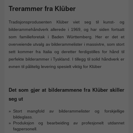
Trerammer fra Klüber
Tradisjonsprodusenten Klüber viet seg til kunst- og
bilderammehåndverk allerede i 1969, og har siden fortsatt
som familieforetak i Baden Württemberg. Her er det et
overveiende utvalg av bilderammelister i massivtre, som stort
sett kommer fra Italia og deretter ferdigstilles for hånd til
perfekte bilderammer i Tyskland. I tillegg til solid håndverk er
evnen til pålitelig levering spesielt viktig for Klüber
Det som gjør at bilderammene fra Klüber skiller
seg ut
Stort mangfold av bilderammelister og forskjellige
bildeglass.
Produksjon og bearbeiding av profesjonelt utdannet
fagpersonell.