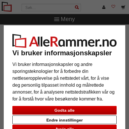
Meny
AlleRammer.no
Rammestørrelser
50 x 60 cm
Treramme Murcia
Treramme Murcia
Vi bruker informasjonskapsler
Vi bruker informasjonskapsler og andre
sporingsteknologier for å forbedre din
nettleseropplevelse på nettstedet vårt, for å vise
deg personlig tilpasset innhold og målrettede
annonser, for å analysere nettstedstrafikken vår og
for å forstå hvor våre besøkende kommer fra.
Godta alle
Endre innstillinger
Tilbake
Vider