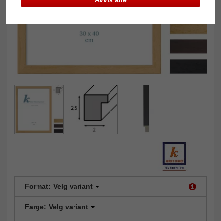
Avvis alle
Format:
Velg variant
Farge:
Velg variant