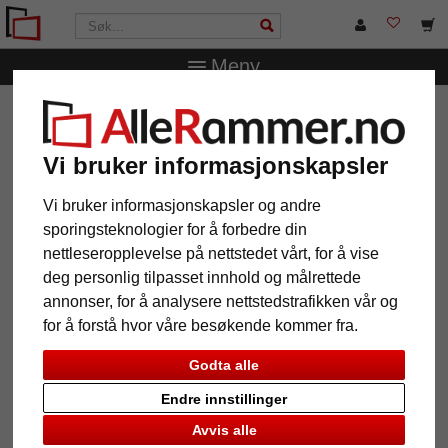
Meny
AlleRammer.no
Bilderammer
Trerammer
Treramme
Mostoles etter mål
Vi bruker informasjonskapsler
Treramme Mostoles etter mål
Vi bruker informasjonskapsler og andre
sporingsteknologier for å forbedre din
nettleseropplevelse på nettstedet vårt, for å vise
deg personlig tilpasset innhold og målrettede
annonser, for å analysere nettstedstrafikken vår og
for å forstå hvor våre besøkende kommer fra.
Godta alle
Endre innstillinger
Tilbake
Vider
Avvis alle