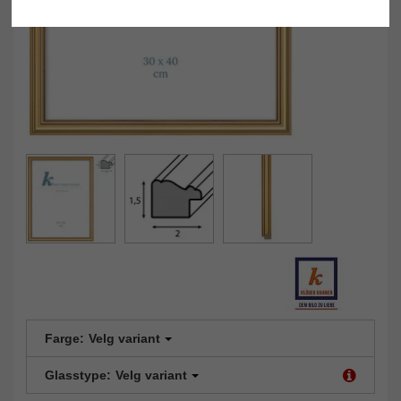
Farge:
Velg variant
Glasstype:
Velg variant