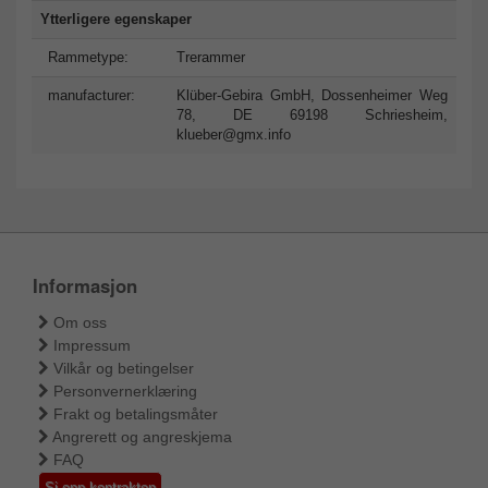
Ytterligere egenskaper
Rammetype:
Trerammer
manufacturer:
Klüber-Gebira GmbH, Dossenheimer Weg
78, DE 69198 Schriesheim,
klueber@gmx.info
Informasjon
Om oss
Impressum
Vilkår og betingelser
Personvernerklæring
Frakt og betalingsmåter
Angrerett og angreskjema
FAQ
Si opp kontrakten