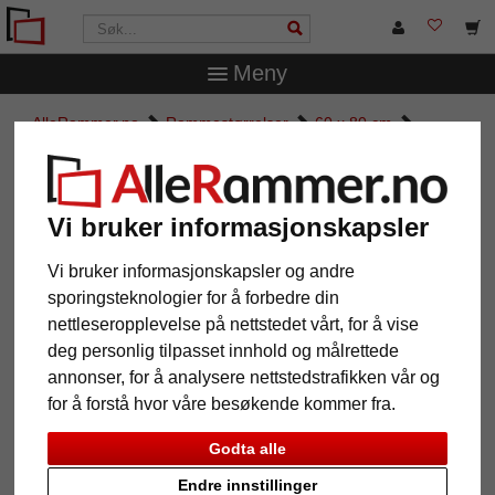
Meny
AlleRammer.no
Rammestørrelser
60 x 80 cm
Treramme Matrix B&W 20x52
Treramme Matrix B&W 20x52
Vi bruker informasjonskapsler
Vi bruker informasjonskapsler og andre
sporingsteknologier for å forbedre din
nettleseropplevelse på nettstedet vårt, for å vise
deg personlig tilpasset innhold og målrettede
annonser, for å analysere nettstedstrafikken vår og
for å forstå hvor våre besøkende kommer fra.
Godta alle
Tilbake
Vider
Endre innstillinger