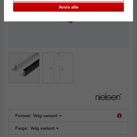
Avvis alle
Format:
Velg variant
Farge:
Velg variant