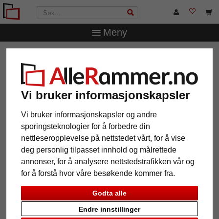
Meny
AlleRammer.no
Rammestørrelser
20 x 20 cm
Treramme Magwa
Treramme Magwa
Vi bruker informasjonskapsler
Vi bruker informasjonskapsler og andre
sporingsteknologier for å forbedre din
nettleseropplevelse på nettstedet vårt, for å vise
deg personlig tilpasset innhold og målrettede
annonser, for å analysere nettstedstrafikken vår og
for å forstå hvor våre besøkende kommer fra.
Godta alle
Tilbake
Vider
Endre innstillinger