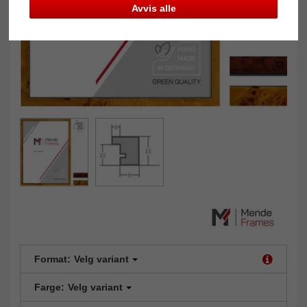
Avvis alle
Format:
Velg variant
Farge:
Velg variant