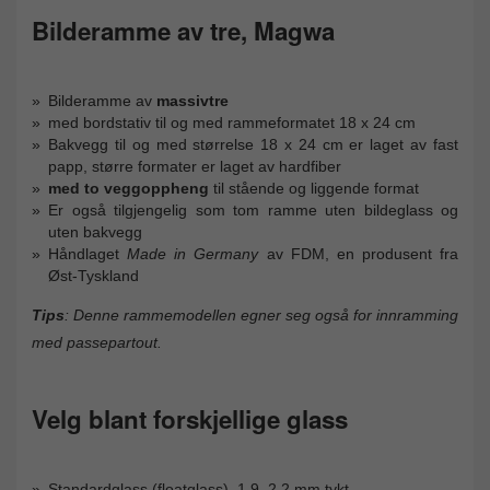
Bilderamme av tre, Magwa
Bilderamme av
massivtre
med bordstativ til og med rammeformatet 18 x 24 cm
Bakvegg til og med størrelse 18 x 24 cm er laget av fast
papp, større formater er laget av hardfiber
med to veggoppheng
til stående og liggende format
Er også tilgjengelig som tom ramme uten bildeglass og
uten bakvegg
Håndlaget
Made in Germany
av FDM, en produsent fra
Øst-Tyskland
Tips
: Denne rammemodellen egner seg også for innramming
med passepartout.
Velg blant forskjellige glass
Standardglass (floatglass), 1,9–2,2 mm tykt