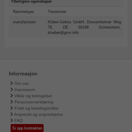
Ytterligere egenskaper
Rammetype:
Trerammer
manufacturer:
Klüber-Gebira GmbH, Dossenheimer Weg
78, DE 69198 Schriesheim,
klueber@gmx.info
Informasjon
Om oss
Impressum
Vilkår og betingelser
Personvernerklæring
Frakt og betalingsmåter
Angrerett og angreskjema
FAQ
Si opp kontrakten