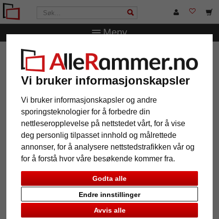
Meny
AlleRammer.no
Rammestørrelser
20 x 30 cm
Treramme Mérida fina
Vi bruker informasjonskapsler
Treramme Mérida fina
Vi bruker informasjonskapsler og andre
sporingsteknologier for å forbedre din
nettleseropplevelse på nettstedet vårt, for å vise
deg personlig tilpasset innhold og målrettede
annonser, for å analysere nettstedstrafikken vår og
for å forstå hvor våre besøkende kommer fra.
Godta alle
Endre innstillinger
Tilbake
Vider
Avvis alle