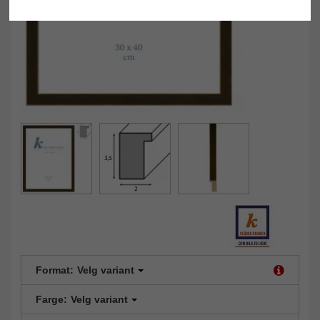
Format:
Velg variant
Farge:
Velg variant