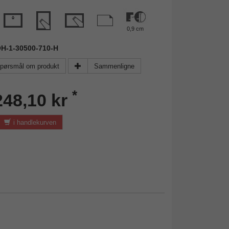
0,9 cm
OH-1-30500-710-H
pørsmål om produkt
Sammenligne
*
248,10 kr
i handlekurven