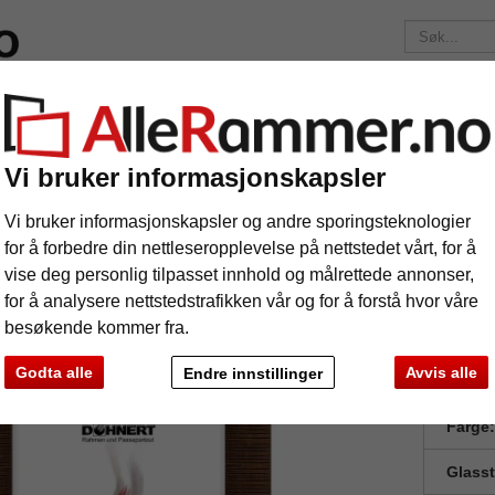
elser
Merker
Bilderammer etter mål
Fotoalbum
Passep
Fraktkostnadene er 175 kr
uansett hvor mye du bestiller!
Vi bruker informasjonskapsler
Treramme Hillingdon
eramme Hillingdon
Vi bruker informasjonskapsler og andre sporingsteknologier
for å forbedre din nettleseropplevelse på nettstedet vårt, for å
vise deg personlig tilpasset innhold og målrettede annonser,
for å analysere nettstedstrafikken vår og for å forstå hvor våre
besøkende kommer fra.
Godta alle
Avvis alle
Endre innstillinger
Forma
Farge:
Glass
e
Videre