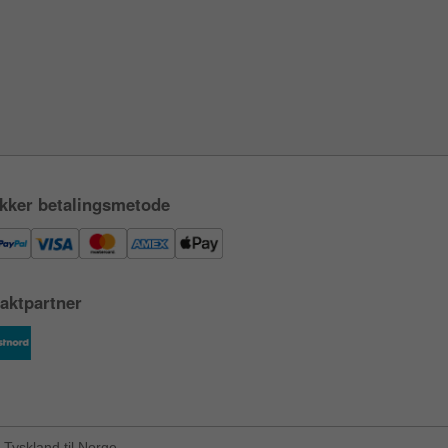
kker betalingsmetode
aktpartner
Tyskland til Norge.