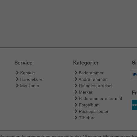
Service
Kategorier
Si
Kontakt
Bilderammer
Handlekurv
Andre rammer
Min konto
Rammestørrelser
Fr
Merker
Bilderammer etter mål
Fotoalbum
Passepartouter
Tilbehør
ilderammer, fotorammer og passepartouter. Vi sender bilderammene fra 