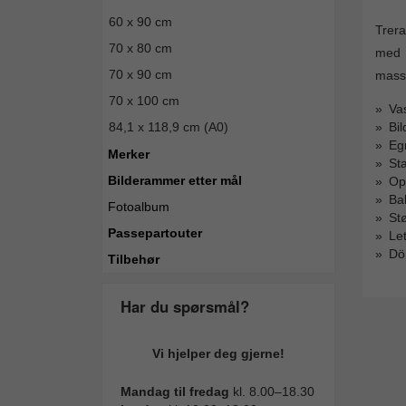
60 x 90 cm
Trera
70 x 80 cm
med 
70 x 90 cm
massi
70 x 100 cm
Va
84,1 x 118,9 cm (A0)
Bil
Eg
Merker
Sta
Bilderammer etter mål
Op
Ba
Fotoalbum
St
Passepartouter
Let
Döh
Tilbehør
Har du spørsmål?
Vi hjelper deg gjerne!
Mandag til fredag
kl. 8.00–18.30