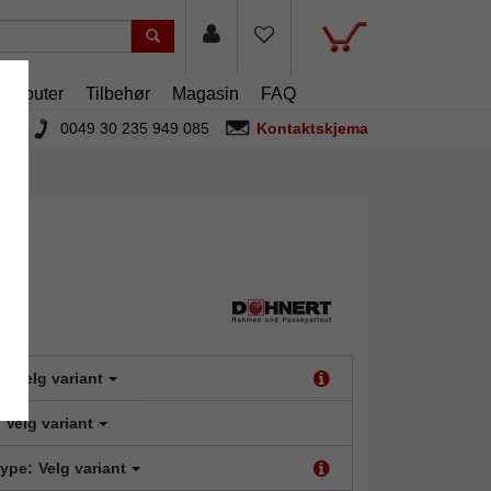
artouter
Tilbehør
Magasin
FAQ
0049 30 235 949 085
Kontaktskjema
t:
Velg variant
Velg variant
type:
Velg variant