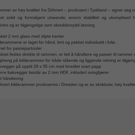
mmer av høy kvalitet fra Döhnert – produsert i Tyskland – egner seg 
et solid og formskjønt utseende, enorm stabilitet og ukomplisert
vtre og er tilgjengelige som skreddersydd løsning.
sket 2 mm glass med slipte kanter
derammene er laget for hånd, limt og pakket individuelt i folie.
net for passepartouter
tivet festes direkte til rammen, er lett å håndtere og passer til rammer 
pheng på bilderammen for både stående og liggende retning er tilgjeng
kvegger på opptil 28 x 35 cm med foredlet svart papp
ørre bakvegger består av 2 mm HDF, inkludert svingfjærer
t håndtering
nert bilderammer produseres i Dresden og er av eksklusiv, høy kvalite