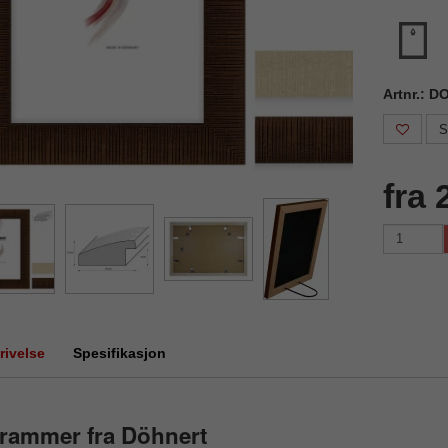
Artnr.: D
S
fra 
rivelse
Spesifikasjon
rammer fra Döhnert