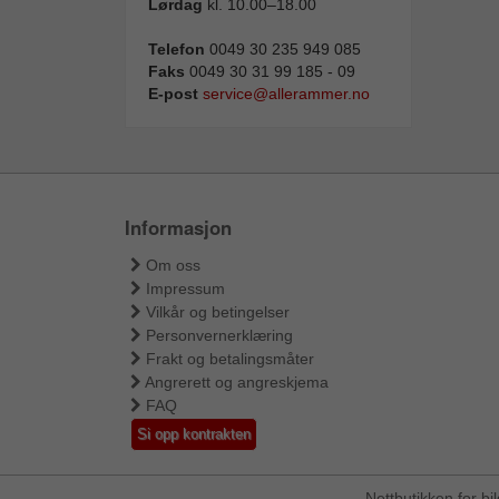
Lørdag
kl. 10.00–18.00
Telefon
0049 30 235 949 085
Faks
0049 30 31 99 185 - 09
E-post
service@allerammer.no
Informasjon
Om oss
Impressum
Vilkår og betingelser
Personvernerklæring
Frakt og betalingsmåter
Angrerett og angreskjema
FAQ
Si opp kontrakten
Nettbutikken for b