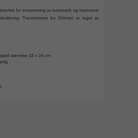
utmerket for innramming av kunstverk og imponerer
 håndtering. Trerammene fra Döhnert er laget av
opptil størrelse 18 x 24 cm
elig
t