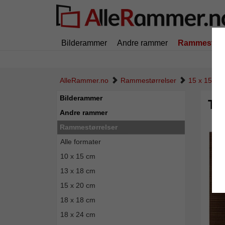
Bilderammer
Andre rammer
Rammestørr
AlleRammer.no
Rammestørrelser
15 x 15 cm
Bilderammer
Tr
Andre rammer
Rammestørrelser
Alle formater
10 x 15 cm
13 x 18 cm
15 x 20 cm
18 x 18 cm
18 x 24 cm
Tilbak