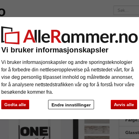
elser
Merker
Bilderammer etter mål
Fotoalbum
Passep
Fraktkostnadene er 175 kr
uansett hvor mye du bestiller!
Vi bruker informasjonskapsler
cm (A4)
Treramme Hekla (MDF) med passepartout
eramme Hekla (MDF) med passepartout
Vi bruker informasjonskapsler og andre sporingsteknologier
for å forbedre din nettleseropplevelse på nettstedet vårt, for å
vise deg personlig tilpasset innhold og målrettede annonser,
for å analysere nettstedstrafikken vår og for å forstå hvor våre
besøkende kommer fra.
Godta alle
Avvis alle
Endre innstillinger
Forma
Farge:
Glass
e
Videre