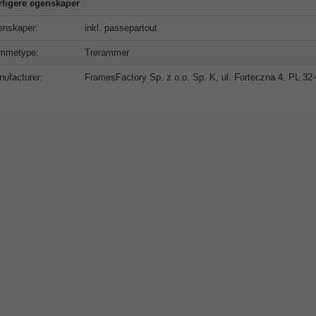
rligere egenskaper
enskaper:
inkl. passepartout
mmetype:
Trerammer
ufacturer:
FramesFactory Sp. z o.o. Sp. K, ul. Forteczna 4, PL 3