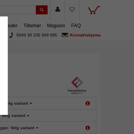
artouter
Tilbehør
Magasin
FAQ
0049 30 235 949 085
Kontaktskjema
t:
Velg variant
Velg variant
type:
Velg variant