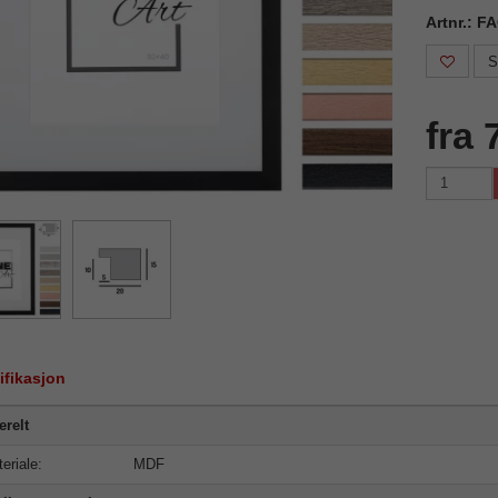
Artnr.: 
S
fra 
ifikasjon
relt
eriale:
MDF