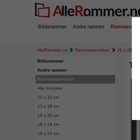
Bilderammer
Andre rammer
Rammestørr
AlleRammer.no
Rammestørrelser
21 x 29,7 
Bilderammer
Tr
Andre rammer
Rammestørrelser
Alle formater
10 x 15 cm
13 x 18 cm
15 x 20 cm
18 x 18 cm
18 x 24 cm
Tilbak