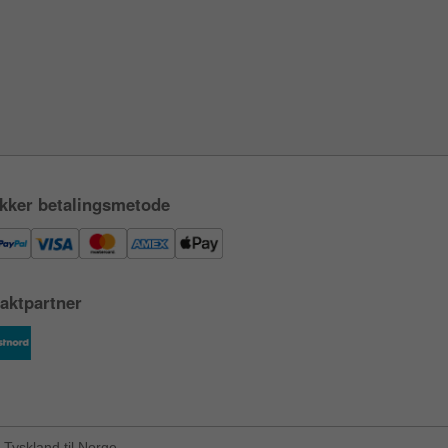
kker betalingsmetode
aktpartner
Tyskland til Norge.