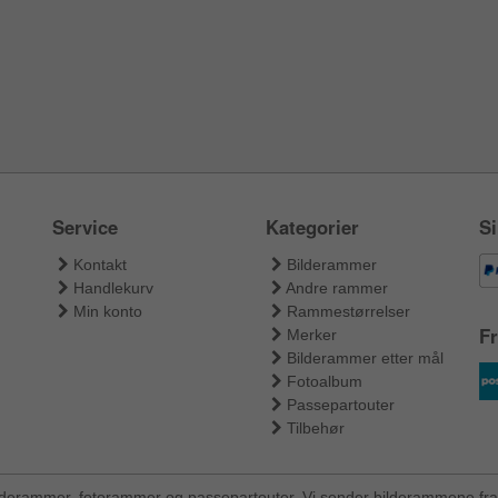
Service
Kategorier
Si
Kontakt
Bilderammer
Handlekurv
Andre rammer
Min konto
Rammestørrelser
Fr
Merker
Bilderammer etter mål
Fotoalbum
Passepartouter
Tilbehør
ilderammer, fotorammer og passepartouter. Vi sender bilderammene fra 