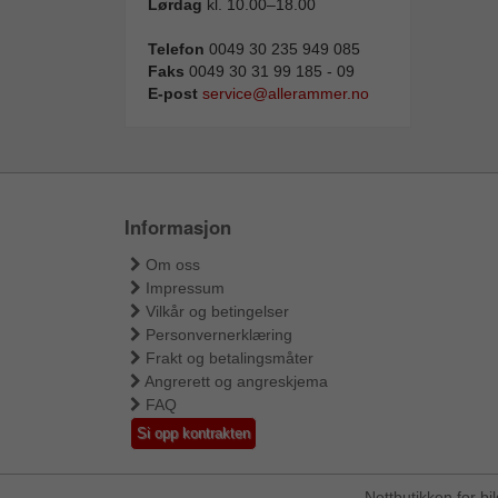
Lørdag
kl. 10.00–18.00
Telefon
0049 30 235 949 085
Faks
0049 30 31 99 185 - 09
E-post
service@allerammer.no
Informasjon
Om oss
Impressum
Vilkår og betingelser
Personvernerklæring
Frakt og betalingsmåter
Angrerett og angreskjema
FAQ
Si opp kontrakten
Nettbutikken for b