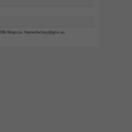
2-086 Wegrzce,
framesfactory@gmx.eu