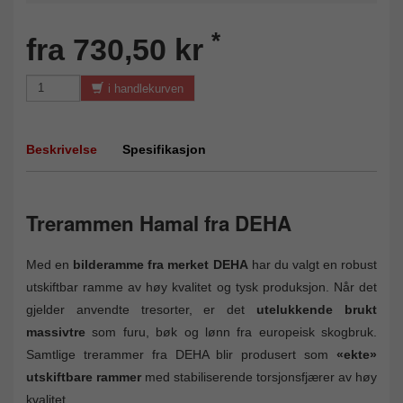
*
fra 730,50 kr
i handlekurven
Beskrivelse
Spesifikasjon
Trerammen Hamal fra DEHA
Med en
bilderamme fra merket DEHA
har du valgt en robust
utskiftbar ramme av høy kvalitet og tysk produksjon. Når det
gjelder anvendte tresorter, er det
utelukkende brukt
massivtre
som furu, bøk og lønn fra europeisk skogbruk.
Samtlige trerammer fra DEHA blir produsert som
«ekte»
utskiftbare rammer
med stabiliserende torsjonsfjærer av høy
kvalitet.