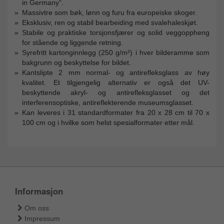
in Germany“.
Massivtre som bøk, lønn og furu fra europeiske skoger.
Eksklusiv, ren og stabil bearbeiding med svalehaleskjøt.
Stabile og praktiske torsjonsfjærer og solid veggoppheng
for stående og liggende retning.
Syrefritt kartonginnlegg (250 g/m²) i hver bilderamme som
bakgrunn og beskyttelse for bildet.
Kantslipte 2 mm normal- og antirefleksglass av høy
kvalitet. Et tilgjengelig alternativ er også det UV-
beskyttende akryl- og antirefleksglasset og det
interferensoptiske, antireflekterende museumsglasset.
Kan leveres i 31 standardformater fra 20 x 28 cm til 70 x
100 cm og i hvilke som helst spesialformater etter mål.
Informasjon
Om oss
Impressum