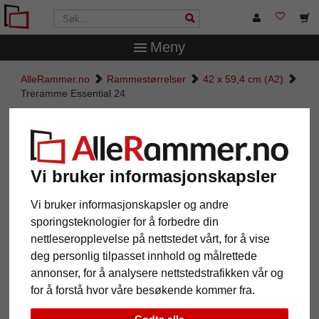
Meny
AlleRammer.no
Rammestørrelser
42 x 59,4 cm (A2)
Treramme Essential 24
Treramme Essential 24
Vi bruker informasjonskapsler
Vi bruker informasjonskapsler og andre
sporingsteknologier for å forbedre din
nettleseropplevelse på nettstedet vårt, for å vise
deg personlig tilpasset innhold og målrettede
annonser, for å analysere nettstedstrafikken vår og
for å forstå hvor våre besøkende kommer fra.
Tilbake
Vider
Godta alle