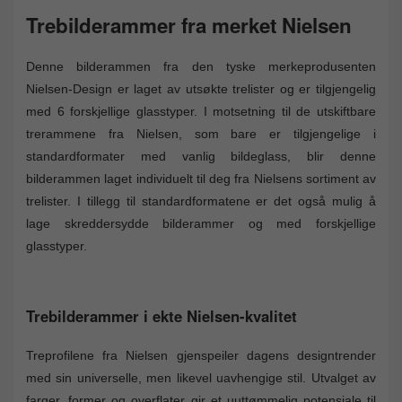
Trebilderammer fra merket Nielsen
Denne bilderammen fra den tyske merkeprodusenten
Nielsen-Design er laget av utsøkte trelister og er tilgjengelig
med 6 forskjellige glasstyper. I motsetning til de utskiftbare
trerammene fra Nielsen, som bare er tilgjengelige i
standardformater med vanlig bildeglass, blir denne
bilderammen laget individuelt til deg fra Nielsens sortiment av
trelister. I tillegg til standardformatene er det også mulig å
lage skreddersydde bilderammer og med forskjellige
glasstyper.
Trebilderammer i ekte Nielsen-kvalitet
Treprofilene fra Nielsen gjenspeiler dagens designtrender
med sin universelle, men likevel uavhengige stil. Utvalget av
farger, former og overflater gir et uuttømmelig potensiale til