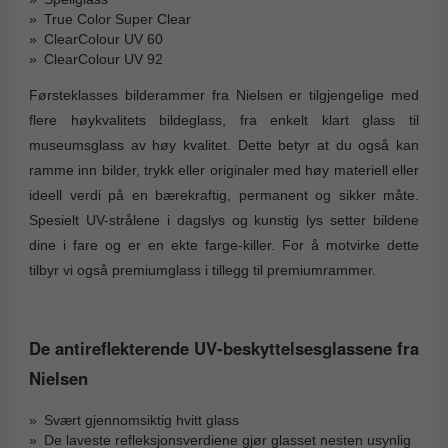
True Color Super Clear
ClearColour UV 60
ClearColour UV 92
Førsteklasses bilderammer fra Nielsen er tilgjengelige med
flere høykvalitets bildeglass, fra enkelt klart glass til
museumsglass av høy kvalitet. Dette betyr at du også kan
ramme inn bilder, trykk eller originaler med høy materiell eller
ideell verdi på en bærekraftig, permanent og sikker måte.
Spesielt UV-strålene i dagslys og kunstig lys setter bildene
dine i fare og er en ekte farge-killer. For å motvirke dette
tilbyr vi også premiumglass i tillegg til premiumrammer.
De antireflekterende UV-beskyttelsesglassene fra
Nielsen
Svært gjennomsiktig hvitt glass
De laveste refleksjonsverdiene gjør glasset nesten usynlig