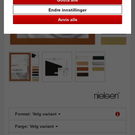
Endre innstillinger
Avvis alle
Format:
Velg variant
Farge:
Velg variant