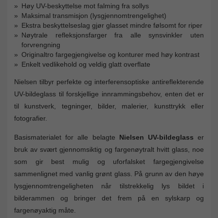
Høy UV-beskyttelse mot falming fra sollys
Maksimal transmisjon (lysgjennomtrengelighet)
Ekstra beskyttelseslag gjør glasset mindre følsomt for riper
Nøytrale refleksjonsfarger fra alle synsvinkler uten
forvrengning
Originaltro fargegjengivelse og konturer med høy kontrast
Enkelt vedlikehold og veldig glatt overflate
Nielsen tilbyr perfekte og interferensoptiske antireflekterende
UV-bildeglass til forskjellige innrammingsbehov, enten det er
til kunstverk, tegninger, bilder, malerier, kunsttrykk eller
fotografier.
Basismaterialet for alle belagte
Nielsen UV-bildeglass
er
bruk av svært gjennomsiktig og fargenøytralt hvitt glass, noe
som gir best mulig og uforfalsket fargegjengivelse
sammenlignet med vanlig grønt glass. På grunn av den høye
lysgjennomtrengeligheten når tilstrekkelig lys bildet i
bilderammen og bringer det frem på en sylskarp og
fargenøyaktig måte.