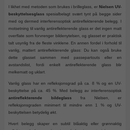
I likhet med metoden som brukes i brilleglass, er
Nielsen UV-
beskyttelsesglass
spesialbelagt svært tynt på begge sider
med og dermed interferensoptisk antireflekterende belegg. I
motsetning til vanlig antireflekterende glass er det ingen matt
overflate som forvrenger bildenytelsen, og glasset er praktisk
talt usynlig fra de fleste vinklene. En annen fordel i forhold til
vanlig, mattert antireflekterende glass: Du kan også bruke
dette glasset sammen med passepartouts eller en
avstandslist, fordi enkelt antireflekterende glass blir
melkematt og uklart.
Vanlig glass har en refleksjonsgrad på ca. 8 % og en UV-
beskyttelse på ca. 45 %. Med belegg av interferensoptisk
antireflekterende bildeglass
fra Nielsen, er
refleksjonsgraden minimert til mindre enn 1 % og UV-
beskyttelsen betydelig økt.
Hvert belegg skaper en subtil blåaktig eller grønnaktig