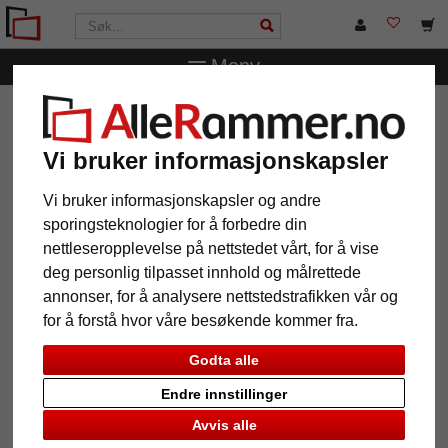
Meny
AlleRammer.no
Rammestørrelser
20 x 20 cm
Treramme Dream (MDF)
Vi bruker informasjonskapsler
Treramme Dream (MDF)
Vi bruker informasjonskapsler og andre
sporingsteknologier for å forbedre din
nettleseropplevelse på nettstedet vårt, for å vise
deg personlig tilpasset innhold og målrettede
annonser, for å analysere nettstedstrafikken vår og
for å forstå hvor våre besøkende kommer fra.
Godta alle
Endre innstillinger
Avvis alle