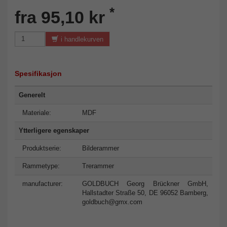
*
fra 95,10 kr
i handlekurven
Spesifikasjon
Generelt
Materiale:
MDF
Ytterligere egenskaper
Produktserie:
Bilderammer
Rammetype:
Trerammer
manufacturer:
GOLDBUCH Georg Brückner GmbH,
Hallstadter Straße 50, DE 96052 Bamberg,
goldbuch@gmx.com