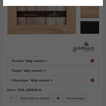
Format:
Velg variant
Farge:
Velg variant
Glasstype:
Velg variant
Artnr.: GOL-920692-H
Spørsmål om produkt
Sammenligne