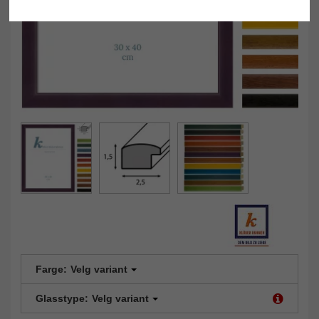
Farge:
Velg variant
Glasstype:
Velg variant