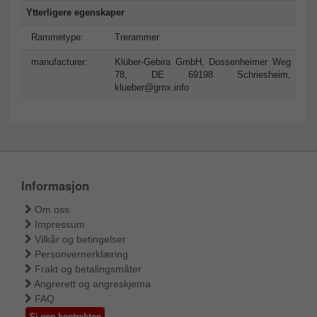
Ytterligere egenskaper
Rammetype:
Trerammer
manufacturer:
Klüber-Gebira GmbH, Dossenheimer Weg
78, DE 69198 Schriesheim,
klueber@gmx.info
Informasjon
Om oss
Impressum
Vilkår og betingelser
Personvernerklæring
Frakt og betalingsmåter
Angrerett og angreskjema
FAQ
Si opp kontrakten