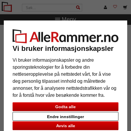
Meny
AlleRammer.no
Bilderammer etter mål
Trerammer
Treramme Calvia etter mål
Vi bruker informasjonskapsler
Treramme Calvia etter mål
Vi bruker informasjonskapsler og andre
sporingsteknologier for å forbedre din
nettleseropplevelse på nettstedet vårt, for å vise
deg personlig tilpasset innhold og målrettede
annonser, for å analysere nettstedstrafikken vår og
for å forstå hvor våre besøkende kommer fra.
Godta alle
Endre innstillinger
Tilbake
Vider
Avvis alle