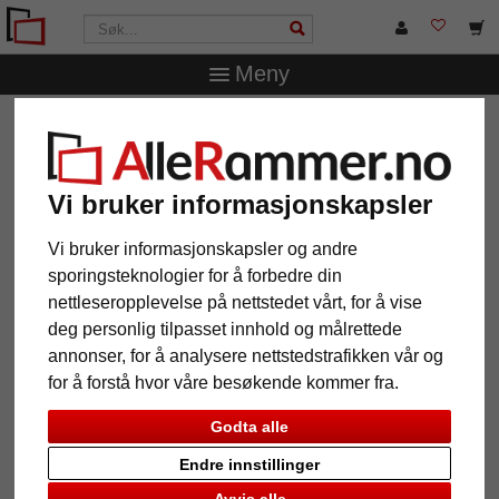
Meny
AlleRammer.no
Rammestørrelser
20 x 30 cm
Treramme Calvia
Treramme Calvia
Vi bruker informasjonskapsler
Vi bruker informasjonskapsler og andre
sporingsteknologier for å forbedre din
nettleseropplevelse på nettstedet vårt, for å vise
deg personlig tilpasset innhold og målrettede
annonser, for å analysere nettstedstrafikken vår og
for å forstå hvor våre besøkende kommer fra.
Godta alle
Endre innstillinger
Tilbake
Vider