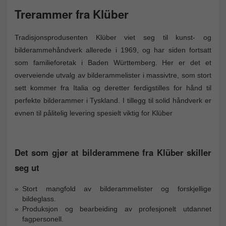
Trerammer fra Klüber
Tradisjonsprodusenten Klüber viet seg til kunst- og
bilderammehåndverk allerede i 1969, og har siden fortsatt
som familieforetak i Baden Württemberg. Her er det et
overveiende utvalg av bilderammelister i massivtre, som stort
sett kommer fra Italia og deretter ferdigstilles for hånd til
perfekte bilderammer i Tyskland. I tillegg til solid håndverk er
evnen til pålitelig levering spesielt viktig for Klüber
Det som gjør at bilderammene fra Klüber skiller
seg ut
Stort mangfold av bilderammelister og forskjellige
bildeglass.
Produksjon og bearbeiding av profesjonelt utdannet
fagpersonell.