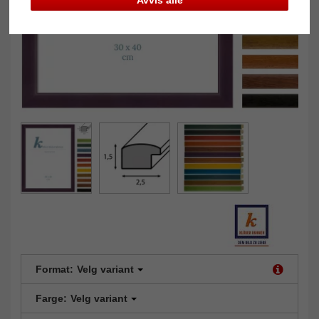
Avvis alle
Format:
Velg variant
Farge:
Velg variant