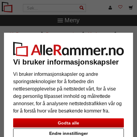
Meny
AlleRammer.no
Rammestørrelser
Alle formater
Treramme Calais skreddersydd løsning
Treramme Calais skreddersydd
løsning
Vi bruker informasjonskapsler
Vi bruker informasjonskapsler og andre
sporingsteknologier for å forbedre din
nettleseropplevelse på nettstedet vårt, for å vise
deg personlig tilpasset innhold og målrettede
annonser, for å analysere nettstedstrafikken vår og
for å forstå hvor våre besøkende kommer fra.
Godta alle
Endre innstillinger
Tilbake
Vider