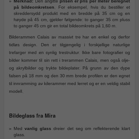
Merknad:
Den angitte
prisen er pris per meter beregnet
på bildeomkretsen
. For eksempel, hvis du bestiller et
skreddersydd produkt med en bredde på 35 cm og en
høyde på 45 cm, gjelder følgende: to ganger 35 cm pluss
to ganger 45 cm gir en total bildeomkrets på 1,60 m.
Bilderammen Calais av massivt tre har en enkel og derfor
tidløs design. Den er tilgjengelig i forskjellige naturlige
trefarger med en synlig trestruktur. Ikke bare fotografier og
bilder kommer til sin rett i trerammen Calais, men også olje-
og akrylbilder og trykte bildeplater. På grunn av den dype
falsen på 18 mm og den 30 mm brede profilen er den egnet
til innramming av kilerammer med lerret og er en veldig stabil
modell.
Bildeglass fra Mira
Med
vanlig glass
dreier det seg om reflekterende klart
glass.