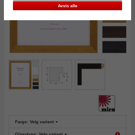
Avvis alle
Farge:
Velg variant
Glasstype:
Velg variant