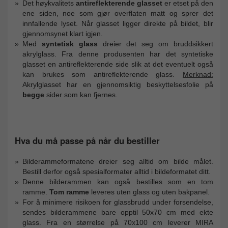
Det høykvalitets
antireflekterende glasset
er etset på den
ene siden, noe som gjør overflaten matt og sprer det
innfallende lyset. Når glasset ligger direkte på bildet, blir
gjennomsynet klart igjen.
Med
syntetisk glass
dreier det seg om bruddsikkert
akrylglass. Fra denne produsenten har det syntetiske
glasset en antireflekterende side slik at det eventuelt også
kan brukes som antireflekterende glass.
Merknad:
Akrylglasset har en gjennomsiktig beskyttelsesfolie på
begge
sider som kan fjernes.
Hva du må passe på når du bestiller
Bilderammeformatene dreier seg alltid om bilde målet.
Bestill derfor også spesialformater alltid i bildeformatet ditt.
Denne bilderammen kan også bestilles som en tom
ramme.
Tom ramme
leveres uten glass og uten bakpanel.
For å minimere risikoen for glassbrudd under forsendelse,
sendes bilderammene bare opptil 50x70 cm med ekte
glass. Fra en størrelse på 70x100 cm leverer MIRA