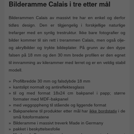
Bilderamme Calais i tre etter mål
Bilderammen Calais av massivt tre har en enkel og derfor
tidløs design. Den er tilgjengelig i forskjellige naturlige
trefarger med en synlig trestruktur. Ikke bare fotografier og
bilder kommer til sin rett i trerammen Calais, men også olje-
og akrylbilder og trykte bildeplater. På grunn av den dype
falsen på 18 mm og den 30 mm brede profilen er den egnet
til innramming av kilerammer med lerret og er en veldig stabil
modell.
Profilbredde 30 mm og falsdybde 18 mm
kantslipt normalt og antireflektesglass
til og med format 18x24 cm bakpanel i papp; større
formater med MDF-bakpanel
med veggoppheng til stående og liggende format
Bakpanelene til produkter etter mål har
ikke bordstativ
i de
små fotoformatene
Bilderamme i massivt treverk Made in Germany
pakket i beskyttelsesfolie