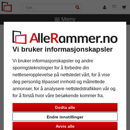
Meny
AlleRammer.no
Merker
Frames Factory
Treramme
Batino med passepartout
Vi bruker informasjonskapsler
Treramme Batino med
passepartout
Vi bruker informasjonskapsler og andre
sporingsteknologier for å forbedre din
nettleseropplevelse på nettstedet vårt, for å vise
deg personlig tilpasset innhold og målrettede
annonser, for å analysere nettstedstrafikken vår og
for å forstå hvor våre besøkende kommer fra.
Godta alle
Endre innstillinger
Avvis alle
Tilbake
Vider