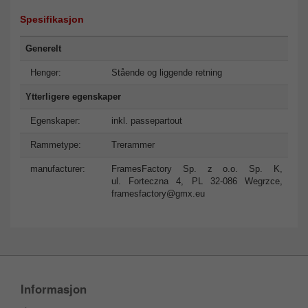
Spesifikasjon
Generelt
Henger:
Stående og liggende retning
Ytterligere egenskaper
Egenskaper:
inkl. passepartout
Rammetype:
Trerammer
manufacturer:
FramesFactory Sp. z o.o. Sp. K,
ul. Forteczna 4, PL 32-086 Wegrzce,
framesfactory@gmx.eu
Informasjon