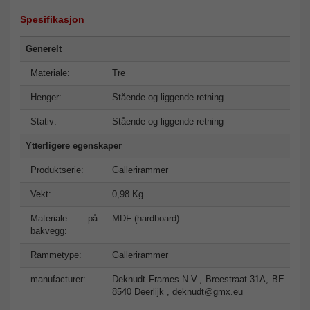
Spesifikasjon
Generelt
Materiale:
Tre
Henger:
Stående og liggende retning
Stativ:
Stående og liggende retning
Ytterligere egenskaper
Produktserie:
Gallerirammer
Vekt:
0,98 Kg
Materiale på
MDF (hardboard)
bakvegg:
Rammetype:
Gallerirammer
manufacturer:
Deknudt Frames N.V., Breestraat 31A, BE
8540 Deerlijk ,
deknudt@gmx.eu