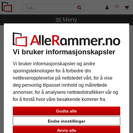
Meny
AlleRammer.no
Rammestørrelser
10 x 15 cm
Tregallerirammen Demer for fire bilder 10 x 15 cm
Vi bruker informasjonskapsler
Tregallerirammen Demer for fire
bilder 10 x 15 cm
Vi bruker informasjonskapsler og andre
sporingsteknologier for å forbedre din
nettleseropplevelse på nettstedet vårt, for å vise
deg personlig tilpasset innhold og målrettede
annonser, for å analysere nettstedstrafikken vår og
for å forstå hvor våre besøkende kommer fra.
Godta alle
Endre innstillinger
Avvis alle
Tilbake
Vider