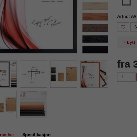
Artnr.: A
S
» bytt
fra 
rivelse
Spesifikasjon