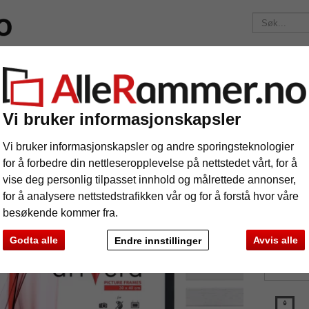
elser
Merker
Bilderammer etter mål
Fotoalbum
Passep
Fraktkostnadene er 175 kr
uansett hvor mye du bestiller!
assivtreramme Uppsala skreddersydd løsning
Vi bruker informasjonskapsler
ssivtreramme Uppsala skreddersydd lø
Vi bruker informasjonskapsler og andre sporingsteknologier
for å forbedre din nettleseropplevelse på nettstedet vårt, for å
vise deg personlig tilpasset innhold og målrettede annonser,
for å analysere nettstedstrafikken vår og for å forstå hvor våre
besøkende kommer fra.
Farge:
Godta alle
Avvis alle
Endre innstillinger
Glass
e
Videre