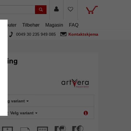
artouter
Tilbehør
Magasin
FAQ
0049 30 235 949 085
Kontaktskjema
sning
Velg variant
type:
Velg variant