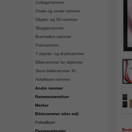
Collagerammer
Ovale og runde rammer
Objekt- og 3D-rammer
Skyggerammer
Brannsikre rammer
Fotorammer
T-skjorte- og draktrammer
Bilderammer for diplomer
Store bilderammer XL
Avtakbare rammer
Andre rammer
Rammestørrelser
Merker
Bilderammer etter mål
Fotoalbum
Besk
Passepartouter