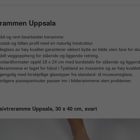
erammen Uppsala
bil og rent bearbeidet treramme.
ssisk og tidløs profil med en naturlig trestruktur.
deglass av høy kvalitet garanterer sikkert bytte av bilde uten fare for sk
bilt veggoppheng for stående og liggende retning.
ndardformater opptil 18 x 24 cm med bordstativ for stående og liggend
derammene er laget for hånd i Tyskland av massivtre og av høy kvalitet
gjengelig med forskjellige glasstyper fra standard- til museumsglass.
erligere passepartouter passer inn i bilderammene uten problemer.
ivtreramme Uppsala, 30 x 40 cm, svart