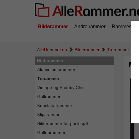
Bilderammer
Andre rammer
Rammestørr
AlleRammer.no
Bilderammer
Trerammer
M
Bilderammer
Ma
Aluminiumsrammer
Trerammer
Vintage og Shabby Chic
Gullrammer
Kunststofframmer
Klipsrammer
Bilderammer for puslespill
Gallerirammer
Tilbak