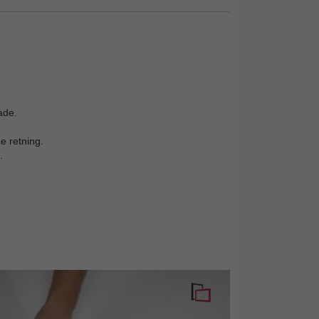
ade.
e retning.
.