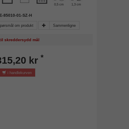
0,5 cm
1,3 cm
VE-85010-01-SZ-H
pørsmål om produkt
Sammenligne
 til skreddersydd mål
*
315,20 kr
i handlekurven