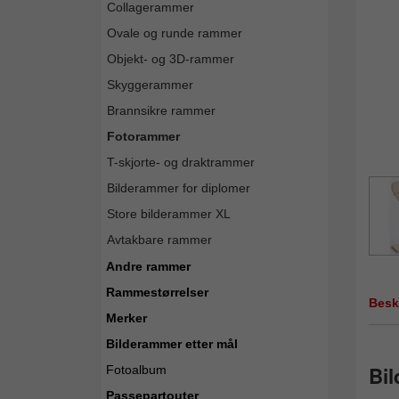
Collagerammer
Ovale og runde rammer
Objekt- og 3D-rammer
Skyggerammer
Brannsikre rammer
Fotorammer
T-skjorte- og draktrammer
Bilderammer for diplomer
Store bilderammer XL
Avtakbare rammer
Andre rammer
Rammestørrelser
Besk
Merker
Bilderammer etter mål
Bil
Fotoalbum
Passepartouter