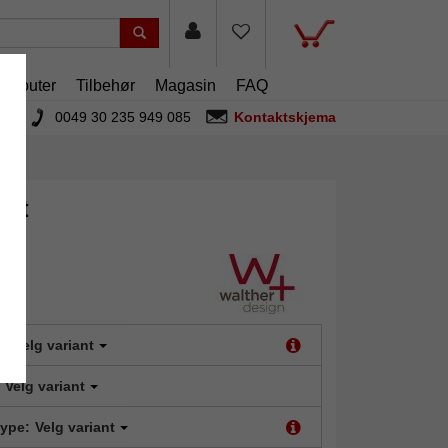
artouter
Tilbehør
Magasin
FAQ
0049 30 235 949 085
Kontaktskjema
fot
t:
Velg variant
Velg variant
type:
Velg variant