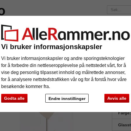
elser
Merker
Bilderammer etter mål
Fotoalbum
Passep
Fraktkostnadene er 175 kr
uansett hvor mye du bestiller!
Vi bruker informasjonskapsler
Fotoramme Bella, hvit, hjerteform med ståfot
toramme Bella, hvit, hjerteform med stå
Vi bruker informasjonskapsler og andre sporingsteknologier
for å forbedre din nettleseropplevelse på nettstedet vårt, for å
vise deg personlig tilpasset innhold og målrettede annonser,
for å analysere nettstedstrafikken vår og for å forstå hvor våre
besøkende kommer fra.
Godta alle
Avvis alle
Endre innstillinger
Forma
Farge:
Glass
e
Videre