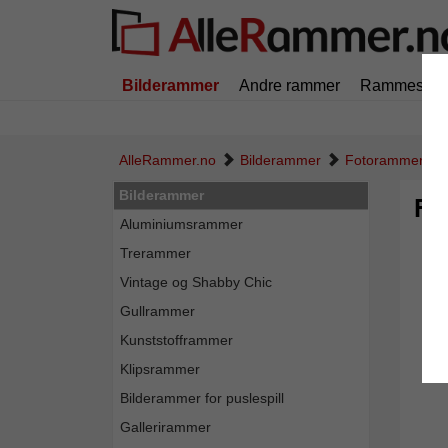
Bilderammer
Andre rammer
Rammestørr
AlleRammer.no
Bilderammer
Fotorammer
Bilderammer
Fo
Aluminiumsrammer
Trerammer
Vintage og Shabby Chic
Gullrammer
Kunststofframmer
Klipsrammer
Bilderammer for puslespill
Gallerirammer
Tilbak