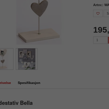
Artnr.: 
S
195
rivelse
Spesifikasjon
destativ Bella