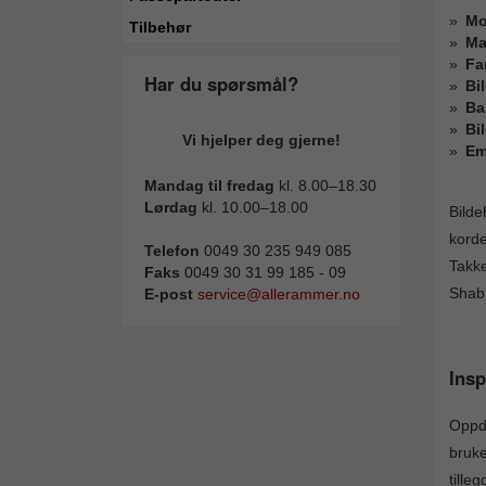
Mo
Tilbehør
Ma
Fa
Har du spørsmål?
Bi
Ba
Bi
Vi hjelper deg gjerne!
Em
Mandag til fredag
kl. 8.00–18.30
Lørdag
kl. 10.00–18.00
Bilde
korde
Telefon
0049 30 235 949 085
Takke
Faks
0049 30 31 99 185 - 09
Shabb
E-post
service@allerammer.no
Insp
Oppda
bruke
tille