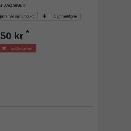
WAL-VV499W-H
pørsmål om produkt
Sammenligne
*
,50 kr
i handlekurven