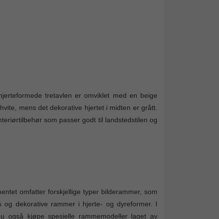
n hjerteformede tretavlen er omviklet med en beige
ite, mens det dekorative hjertet i midten er grått.
eriørtilbehør som passer godt til landstedstilen og
ntet omfatter forskjellige typer bilderammer, som
 og dekorative rammer i hjerte- og dyreformer. I
n du også kjøpe spesielle rammemodeller laget av