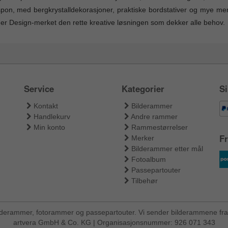
pon, med bergkrystalldekorasjoner, praktiske bordstativer og mye mer. 
er Design-merket den rette kreative løsningen som dekker alle behov.
Service
Kategorier
Si
Kontakt
Bilderammer
Handlekurv
Andre rammer
Min konto
Rammestørrelser
Fr
Merker
Bilderammer etter mål
Fotoalbum
Passepartouter
Tilbehør
ilderammer, fotorammer og passepartouter. Vi sender bilderammene fra 
artvera GmbH & Co. KG | Organisasjonsnummer: 926 071 343