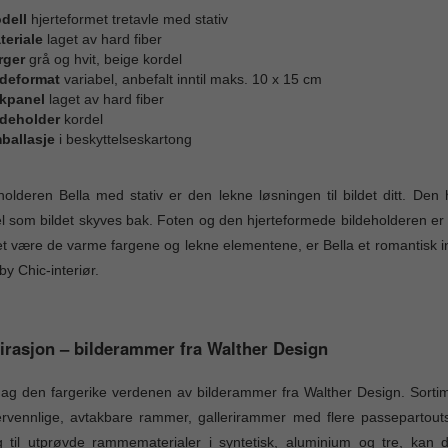
dell
hjerteformet tretavle med stativ
teriale
laget av hard fiber
rger
grå og hvit, beige kordel
ldeformat
variabel, anbefalt inntil maks. 10 x 15 cm
kpanel
laget av hard fiber
ldeholder
kordel
ballasje
i beskyttelseskartong
holderen Bella med stativ er den lekne løsningen til bildet ditt. De
l som bildet skyves bak. Foten og den hjerteformede bildeholderen er hv
t være de varme fargene og lekne elementene, er Bella et romantisk int
y Chic-interiør.
irasjon – bilderammer fra Walther Design
g den fargerike verdenen av bilderammer fra Walther Design. Sortime
rvennlige, avtakbare rammer, gallerirammer med flere passepartouts
gg til utprøvde rammematerialer i syntetisk, aluminium og tre, ka