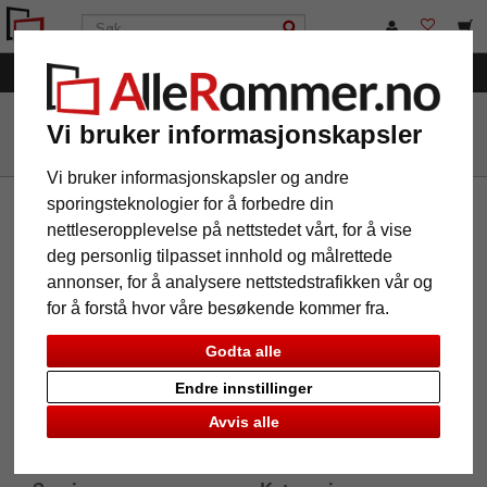
Meny
AlleRammer.no
Merker
Müller
Vi bruker informasjonskapsler
Vi bruker informasjonskapsler og andre
sporingsteknologier for å forbedre din
Informasjon
nettleseropplevelse på nettstedet vårt, for å vise
deg personlig tilpasset innhold og målrettede
Om oss
annonser, for å analysere nettstedstrafikken vår og
Impressum
for å forstå hvor våre besøkende kommer fra.
Vilkår og betingelser
Personvernerklæring
Godta alle
Frakt og betalingsmåter
Angrerett og angreskjema
Endre innstillinger
FAQ
Avvis alle
Si opp kontrakten