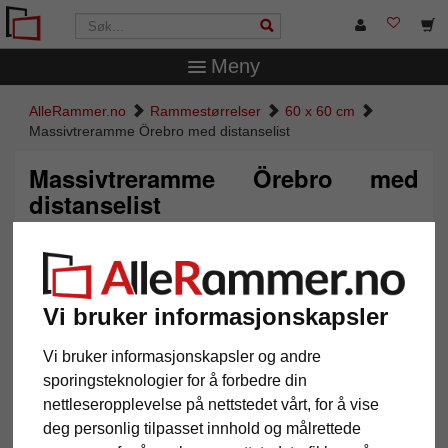
Meny
AlleRammer.no
Rammestørrelser
60 x 60 cm
Massivtreramme Örebro med distanselist
Massivtreramme Örebro med
distanselist
Vi bruker informasjonskapsler
Vi bruker informasjonskapsler og andre
sporingsteknologier for å forbedre din
nettleseropplevelse på nettstedet vårt, for å vise
deg personlig tilpasset innhold og målrettede
Tilbake
Vider