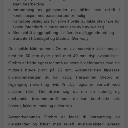
egen bearbeiding
Innramming av gjenstander og bilder med relieff i
kombinasjon med passepartout er mulig
Kantslipte bildeglass for sikkert bytte av bilde uten fare for
skade (standard- til museumsglass av høy kvalitet)
Med stabilt veggoppheng til stående og liggende retning
Garantert håndlaget og
Made in Germany
Den solide bilderammen Örebro av massivtre skiller seg ut
med sin 60 mm dype profil med 40 mm dyp avstandslist.
Örebro er både egnet for små og store bildeformater med sin
middels brede profil på 25 mm. Avstandslisten tilpasses
bilderammefargen du har valgt. Trerammen Örebro er
tilgjengelig i svart og hvit. Vi tilbyr også en variant med
ulakkert råtre. Det dreier seg da om en naturlig og
ubehandlet trerammeprofil som du kan bearbeide selv
(lasere, lakkere, male og dekorere).
Avstandsrammen Örebro er ideell til innramming av
gjenstander og bilder med relieff. Avstandslisten leveres