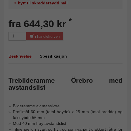
» bytt til skreddersydd mål
*
fra 644,30 kr
i handlekurven
Beskrivelse
Spesifikasjon
Trebilderamme Örebro med
avstandslist
Bilderamme av massivtre
Profilmål 60 mm (total høyde) x 25 mm (total bredde) og
falsdybde 56 mm
Med 40 mm høy avstandslist
Tilgjengelig i svart og hvit og som variant ulakkert råtre for