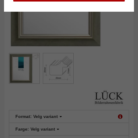
Format:
Velg variant
Farge:
Velg variant