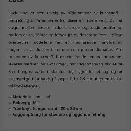
Lück tilbyr et stort utvalg av bilderammer av kunststoff. I
motsetning til trerammene har disse en lettere vekt. Du har
valget mellom smale, middels brede og brede profiler og
mellom enkle, tidløse og forseggjorte, dekorerte lister. I tillegg
overbeviser modellene med et imponerende mangfold av
farger, slik at du kan finne noe som passer din smak. Alle
rammene av kunststoff, bortsette fra de tomme rammene,
leveres med en MDF-bakvegg, har veggoppheng slik at de
kan henges både i stående og liggende retning og er
tilgjengelige i formater på opptil 20 x 28 cm, med en ekstra
trådbøylehenger.
Materiale:
kunststoff
Bakvegg:
MDF
Trådbøylehenger opptil 20 x 28 cm
Veggoppheng for stående og liggende retning