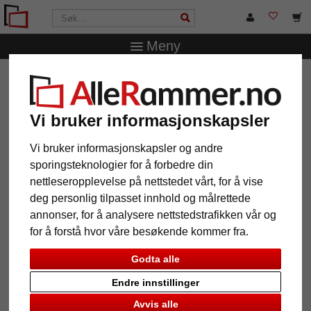
Meny
AlleRammer.no
Rammestørrelser
60 x 80 cm
Kunststofframme Pfaffenhofen
Vi bruker informasjonskapsler
Kunststofframme Pfaffenhofen
Vi bruker informasjonskapsler og andre
sporingsteknologier for å forbedre din
nettleseropplevelse på nettstedet vårt, for å vise
deg personlig tilpasset innhold og målrettede
annonser, for å analysere nettstedstrafikken vår og
for å forstå hvor våre besøkende kommer fra.
Godta alle
Endre innstillinger
Tilbake
Vider
Avvis alle