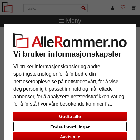
Meny
AlleRammer.no
Rammestørrelser
30 x 40 cm
Kunststofframme Alperton
Vi bruker informasjonskapsler
Kunststofframme Alperton
Vi bruker informasjonskapsler og andre
sporingsteknologier for å forbedre din
nettleseropplevelse på nettstedet vårt, for å vise
deg personlig tilpasset innhold og målrettede
annonser, for å analysere nettstedstrafikken vår og
for å forstå hvor våre besøkende kommer fra.
Godta alle
Endre innstillinger
Tilbake
Vider
Avvis alle