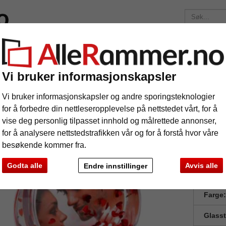
lser
Merker
Bilderammer etter mål
Fotoalbum
Passepa
Fraktkostnadene er 175 kr
uansett hvor mye du bestiller!
Vi bruker informasjonskapsler
tterhjerte
Vi bruker informasjonskapsler og andre sporingsteknologier
tterhjerte
for å forbedre din nettleseropplevelse på nettstedet vårt, for å
vise deg personlig tilpasset innhold og målrettede annonser,
for å analysere nettstedstrafikken vår og for å forstå hvor våre
Foto-glitt
besøkende kommer fra.
Godta alle
Avvis alle
Endre innstillinger
Forma
Farge:
Glass