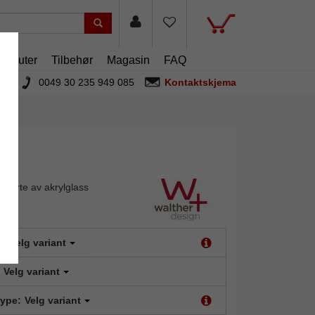
rtouter
Tilbehør
Magasin
FAQ
0049 30 235 949 085
Kontaktskjema
erhjerte av akrylglass
t:
Velg variant
Velg variant
type:
Velg variant