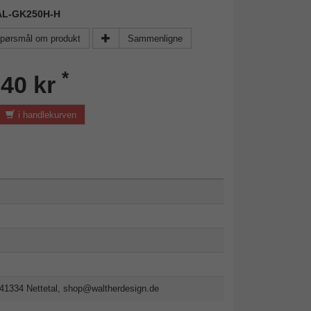
WAL-GK250H-H
pørsmål om produkt
Sammenligne
*
,40 kr
i handlekurven
41334 Nettetal,
shop@waltherdesign.de