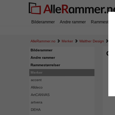
Bilderammer
Andre rammer
Rammestørre
AlleRammer.no
Merker
Walther Design
Gli
Bilderammer
Gli
Andre rammer
Rammestørrelser
Merker
accent
Alldeco
ArtCANVAS
artvera
DEHA