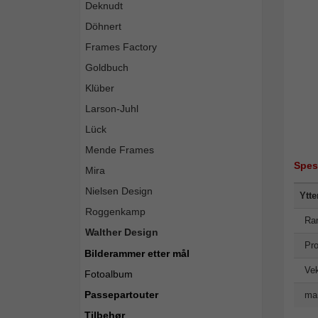
Deknudt
Döhnert
Frames Factory
Goldbuch
Klüber
Larson-Juhl
Lück
Mende Frames
Spes
Mira
Nielsen Design
Ytte
Roggenkamp
Ra
Walther Design
Pro
Bilderammer etter mål
Vek
Fotoalbum
Passepartouter
man
Tilbehør