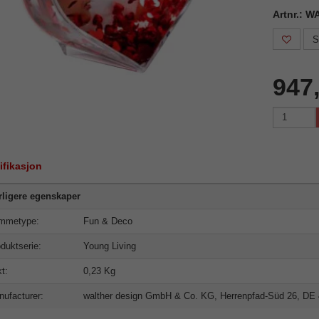
Artnr.: 
S
947
ifikasjon
rligere egenskaper
mmetype:
Fun & Deco
duktserie:
Young Living
t:
0,23 Kg
ufacturer:
walther design GmbH & Co. KG, Herrenpfad-Süd 26, DE 