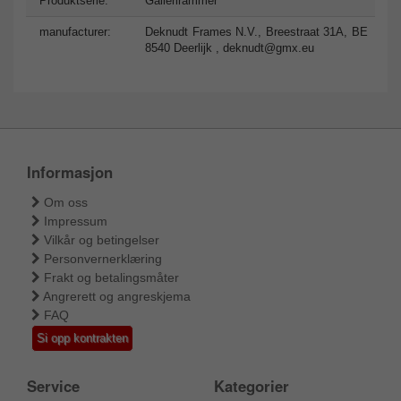
Produktserie:
Gallerirammer
manufacturer:
Deknudt Frames N.V., Breestraat 31A, BE
8540 Deerlijk ,
deknudt@gmx.eu
Informasjon
Om oss
Impressum
Vilkår og betingelser
Personvernerklæring
Frakt og betalingsmåter
Angrerett og angreskjema
FAQ
Si opp kontrakten
Service
Kategorier