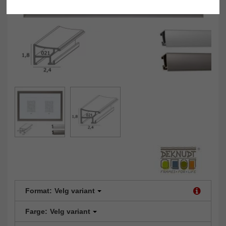
Format:
Velg variant
Farge:
Velg variant