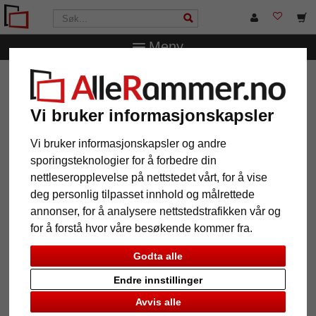
Meny
AlleRammer.no
Rammestørrelser
13 x 18 cm
Galleriramme Jade for 2 bilder
Vi bruker informasjonskapsler
Galleriramme Jade for 2 bilder
Vi bruker informasjonskapsler og andre
sporingsteknologier for å forbedre din
nettleseropplevelse på nettstedet vårt, for å vise
deg personlig tilpasset innhold og målrettede
annonser, for å analysere nettstedstrafikken vår og
for å forstå hvor våre besøkende kommer fra.
Godta alle
Endre innstillinger
Tilbake
Vider
Avvis alle