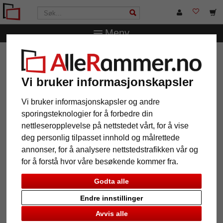
Meny
AlleRammer.no
Merker
Deknudt
Fotoramme for
ultralydbilde
Vi bruker informasjonskapsler
Fotoramme for ultralydbilde
Vi bruker informasjonskapsler og andre
sporingsteknologier for å forbedre din
nettleseropplevelse på nettstedet vårt, for å vise
deg personlig tilpasset innhold og målrettede
annonser, for å analysere nettstedstrafikken vår og
for å forstå hvor våre besøkende kommer fra.
Godta alle
Endre innstillinger
Tilbake
Vider
Avvis alle