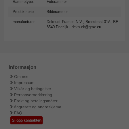
Rammetype:
Fotorammer
Produktserie:
Bilderammer
manufacturer:
Deknudt Frames N.V., Breestraat 31A, BE
8540 Deerlijk ,
deknudt@gmx.eu
Informasjon
Om oss
Impressum
Vilkår og betingelser
Personvernerklæring
Frakt og betalingsmåter
Angrerett og angreskjema
FAQ
Si opp kontrakten