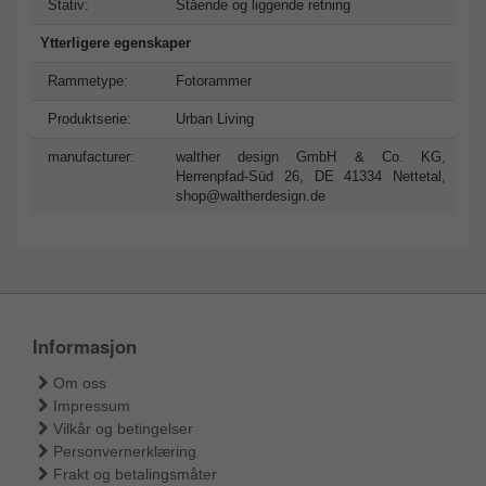
Stativ:
Stående og liggende retning
Ytterligere egenskaper
Rammetype:
Fotorammer
Produktserie:
Urban Living
manufacturer:
walther design GmbH & Co. KG,
Herrenpfad-Süd 26, DE 41334 Nettetal,
shop@waltherdesign.de
Informasjon
Om oss
Impressum
Vilkår og betingelser
Personvernerklæring
Frakt og betalingsmåter