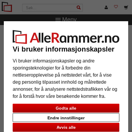
Meny
AlleRammer.no
Bilderammer
Fotorammer
Fotoramme
Lou
Vi bruker informasjonskapsler
Fotoramme Lou
Vi bruker informasjonskapsler og andre
sporingsteknologier for å forbedre din
nettleseropplevelse på nettstedet vårt, for å vise
deg personlig tilpasset innhold og målrettede
annonser, for å analysere nettstedstrafikken vår og
for å forstå hvor våre besøkende kommer fra.
Godta alle
Endre innstillinger
Tilbake
Vider
Avvis alle