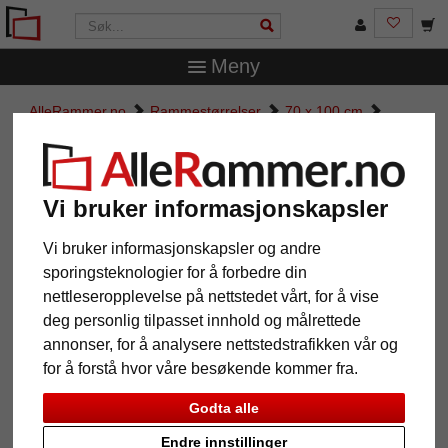
Meny
AlleRammer.no
Rammestørrelser
70 x 100 cm
Eksklusiv Treramme Victoria
Eksklusiv Treramme Victoria
Vi bruker informasjonskapsler
Vi bruker informasjonskapsler og andre
sporingsteknologier for å forbedre din
nettleseropplevelse på nettstedet vårt, for å vise
deg personlig tilpasset innhold og målrettede
annonser, for å analysere nettstedstrafikken vår og
for å forstå hvor våre besøkende kommer fra.
Godta alle
Tilbake
Vider
Endre innstillinger