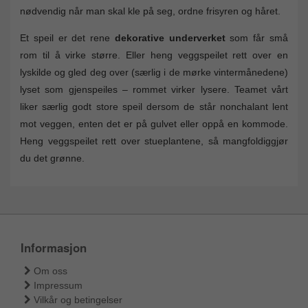
nødvendig når man skal kle på seg, ordne frisyren og håret.
Et speil er det rene
dekorative underverket
som får små
rom til å virke større. Eller heng veggspeilet rett over en
lyskilde og gled deg over (særlig i de mørke vintermånedene)
lyset som gjenspeiles – rommet virker lysere. Teamet vårt
liker særlig godt store speil dersom de står nonchalant lent
mot veggen, enten det er på gulvet eller oppå en kommode.
Heng veggspeilet rett over stueplantene, så mangfoldiggjør
du det grønne.
Informasjon
Om oss
Impressum
Vilkår og betingelser