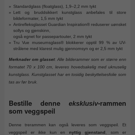
Standardglass (floatglass), 1,9–2,2 mm tykt
Lett og bruddsikkert kunstglass anbefales til store
bildeformater, 1,5 mm tykt
Antirefleksglasset Guardian Inspiration® reduserer uønsket
sollys og gjenskinn,
også egnet for passepartouter, 2 mm tykt
Tru Vue museumsglass® blokkerer opptil 99 % av UV-
strålene med klarest mulig gjennomsyn og er 2,5 mm tykt
Merknader om glasset
:
Alle bilderammer som er større enn
formatet 70 x 100 cm, leveres hovedsakelig med uknuselig
kunstglass. Kunstglasset har en tosidig beskyttelsesfolie som
tas av før bruk.
Bestille denne
-rammen
eksklusiv
som veggspeil
Denne trerammen kan også leveres som veggspeil. Et
veggspeil er ikke kun en
nyttig gjenstand
, som er