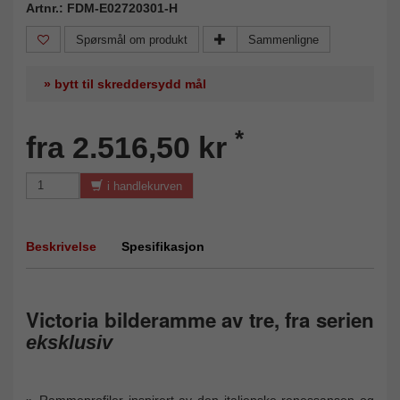
Artnr.: FDM-E02720301-H
Spørsmål om produkt
Sammenligne
» bytt til skreddersydd mål
*
fra 2.516,50 kr
i handlekurven
Beskrivelse
Spesifikasjon
Victoria bilderamme av tre, fra serien
eksklusiv
Rammeprofiler inspirert av den italienske renessansen og