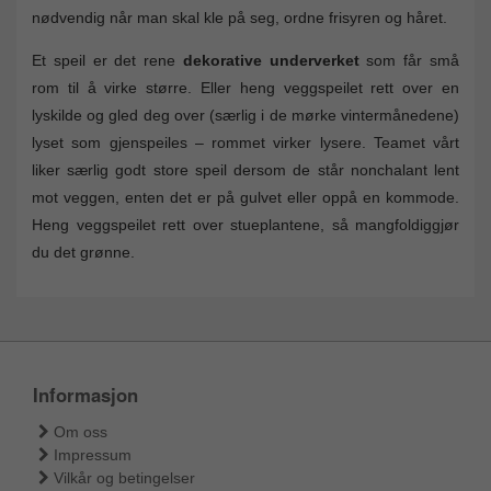
nødvendig når man skal kle på seg, ordne frisyren og håret.
Et speil er det rene
dekorative underverket
som får små
rom til å virke større. Eller heng veggspeilet rett over en
lyskilde og gled deg over (særlig i de mørke vintermånedene)
lyset som gjenspeiles – rommet virker lysere. Teamet vårt
liker særlig godt store speil dersom de står nonchalant lent
mot veggen, enten det er på gulvet eller oppå en kommode.
Heng veggspeilet rett over stueplantene, så mangfoldiggjør
du det grønne.
Informasjon
Om oss
Impressum
Vilkår og betingelser