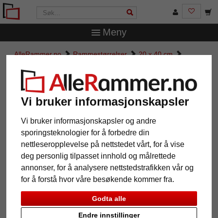
Meny
AlleRammer.no
Rammestørrelser
20 x 40 cm
Eksklusiv Treramme Fronta
Eksklusiv Treramme Fronta
Vi bruker informasjonskapsler
Vi bruker informasjonskapsler og andre
sporingsteknologier for å forbedre din
nettleseropplevelse på nettstedet vårt, for å vise
deg personlig tilpasset innhold og målrettede
annonser, for å analysere nettstedstrafikken vår og
for å forstå hvor våre besøkende kommer fra.
Godta alle
Tilbake
Vider
Endre innstillinger