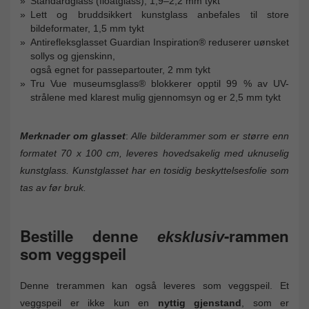
Standardglass (floatglass), 1,9–2,2 mm tykt
Lett og bruddsikkert kunstglass anbefales til store
bildeformater, 1,5 mm tykt
Antirefleksglasset Guardian Inspiration® reduserer uønsket
sollys og gjenskinn,
også egnet for passepartouter, 2 mm tykt
Tru Vue museumsglass® blokkerer opptil 99 % av UV-
strålene med klarest mulig gjennomsyn og er 2,5 mm tykt
Merknader om glasset
:
Alle bilderammer som er større enn
formatet 70 x 100 cm, leveres hovedsakelig med uknuselig
kunstglass. Kunstglasset har en tosidig beskyttelsesfolie som
tas av før bruk.
Bestille denne
-rammen
eksklusiv
som veggspeil
Denne trerammen kan også leveres som veggspeil. Et
veggspeil er ikke kun en
nyttig gjenstand
, som er