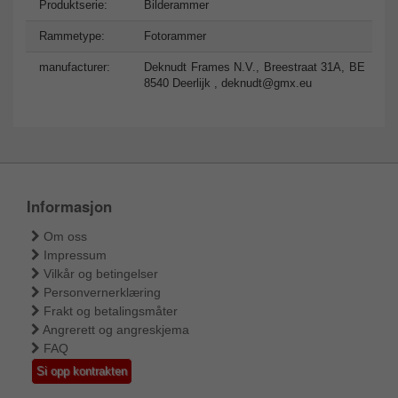
Produktserie:
Bilderammer
Rammetype:
Fotorammer
manufacturer:
Deknudt Frames N.V., Breestraat 31A, BE
8540 Deerlijk ,
deknudt@gmx.eu
Informasjon
Om oss
Impressum
Vilkår og betingelser
Personvernerklæring
Frakt og betalingsmåter
Angrerett og angreskjema
FAQ
Si opp kontrakten