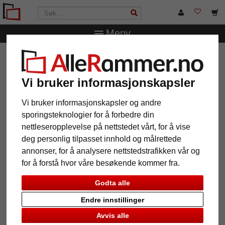
Meny
AlleRammer.no
Bilderammer
Fotorammer
Dobbelsidig
treramme Philippe
Vi bruker informasjonskapsler
Dobbelsidig treramme Philippe
Vi bruker informasjonskapsler og andre
sporingsteknologier for å forbedre din
nettleseropplevelse på nettstedet vårt, for å vise
deg personlig tilpasset innhold og målrettede
annonser, for å analysere nettstedstrafikken vår og
for å forstå hvor våre besøkende kommer fra.
Godta alle
Endre innstillinger
Tilbake
Vider
Avvis alle